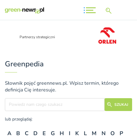
Partnerzy strategiczni
Greenpedia
Słownik pojęć greennews.pl. Wpisz termin, którego
definicja Cię interesuje.
Szukane hasło
SZUKAJ
lub przeglądaj:
A
B
C
D
E
G
H
I
K
L
M
N
O
P