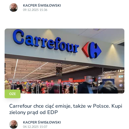
KACPER ŚWISŁO­WSKI
09.12.2025 15:36
OZE
Carrefour chce ciąć emisje, także w Polsce. Kupi
zielony prąd od EDP
KACPER ŚWISŁO­WSKI
04.12.2025 15:07