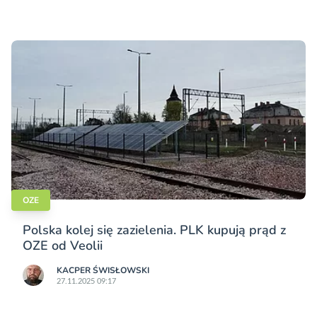
OZE
Polska kolej się zazielenia. PLK kupują prąd z
OZE od Veolii
KACPER ŚWISŁO­WSKI
27.11.2025 09:17