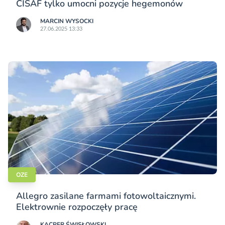
CISAF tylko umocni pozycje hegemonów
MARCIN WYSOCKI
27.06.2025 13:33
OZE
Allegro zasilane farmami fotowoltaicznymi.
Elektrownie rozpoczęły pracę
KACPER ŚWISŁO­WSKI