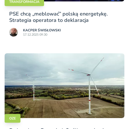
TRANSFORMACJA
PSE chcą „meblować” polską energetykę.
Strategia operatora to deklaracja
KACPER ŚWISŁO­WSKI
17.12.2025 09:30
OZE