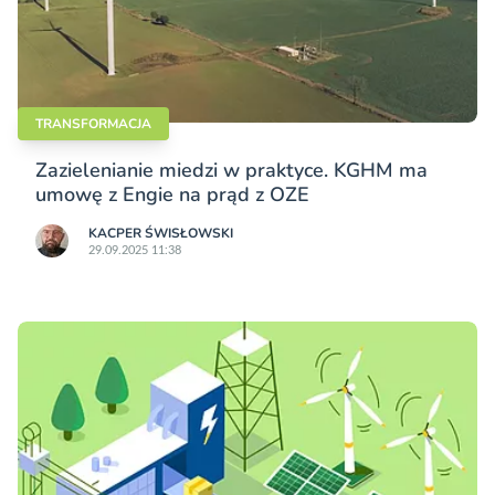
TRANSFORMACJA
Zazielenianie miedzi w praktyce. KGHM ma
umowę z Engie na prąd z OZE
KACPER ŚWISŁO­WSKI
29.09.2025 11:38