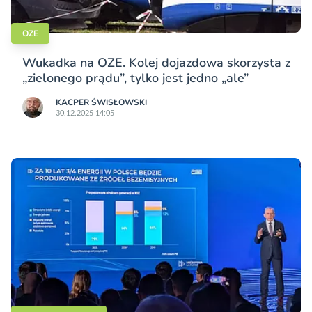
OZE
Wukadka na OZE. Kolej dojazdowa skorzysta z
„zielonego prądu”, tylko jest jedno „ale”
KACPER ŚWISŁO­WSKI
30.12.2025 14:05