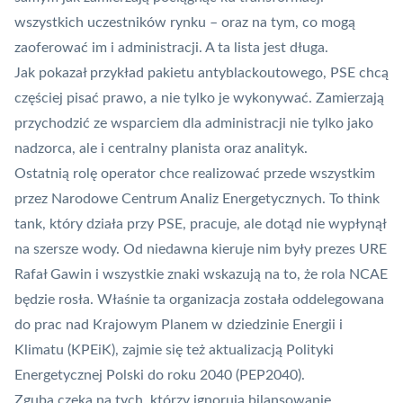
wszystkich uczestników rynku – oraz na tym, co mogą
zaoferować im i administracji. A ta lista jest długa.
Jak pokazał przykład pakietu antyblackoutowego, PSE chcą
częściej pisać prawo, a nie tylko je wykonywać. Zamierzają
przychodzić ze wsparciem dla administracji nie tylko jako
nadzorca, ale i centralny planista oraz analityk.
Ostatnią rolę operator chce realizować przede wszystkim
przez Narodowe Centrum Analiz Energetycznych. To think
tank, który działa przy PSE, pracuje, ale dotąd nie wypłynął
na szersze wody. Od niedawna kieruje nim były prezes URE
Rafał Gawin i wszystkie znaki wskazują na to, że rola NCAE
będzie rosła. Właśnie ta organizacja została oddelegowana
do prac nad Krajowym Planem w dziedzinie Energii i
Klimatu (KPEiK), zajmie się też aktualizacją Polityki
Energetycznej Polski do roku 2040 (PEP2040).
Zguba czeka na tych, którzy ignorują bilansowanie