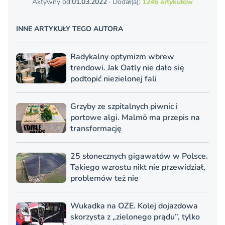
Aktywny od:
01.03.2022
· Dodał(a):
1246 artykułów
INNE ARTYKUŁY TEGO AUTORA
Radykalny optymizm wbrew
trendowi. Jak Oatly nie dało się
podtopić niezielonej fali
Grzyby ze szpitalnych piwnic i
portowe algi. Malmö ma przepis na
transformację
25 słonecznych gigawatów w Polsce.
Takiego wzrostu nikt nie przewidział,
problemów też nie
Wukadka na OZE. Kolej dojazdowa
skorzysta z „zielonego prądu”, tylko