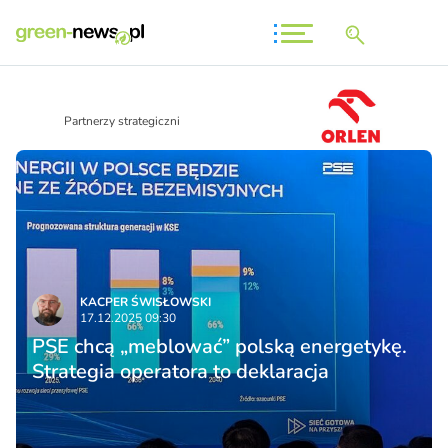
Partnerzy strategiczni
KACPER ŚWISŁO­WSKI
17.12.2025 09:30
PSE chcą „meblować” polską energetykę.
Strategia operatora to deklaracja