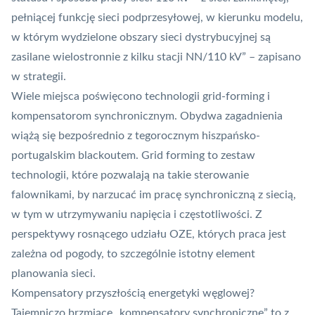
pełniącej funkcję sieci podprzesyłowej, w kierunku modelu,
w którym wydzielone obszary sieci dystrybucyjnej są
zasilane wielostronnie z kilku stacji NN/110 kV” – zapisano
w strategii.
Wiele miejsca poświęcono technologii grid-forming i
kompensatorom synchronicznym. Obydwa zagadnienia
wiążą się bezpośrednio z tegorocznym
hiszpańsko-
portugalskim blackoutem
. Grid forming to zestaw
technologii, które pozwalają na takie sterowanie
falownikami, by narzucać im pracę synchroniczną z siecią,
w tym w utrzymywaniu napięcia i częstotliwości. Z
perspektywy rosnącego udziału OZE, których praca jest
zależna od pogody, to szczególnie istotny element
planowania sieci.
Kompensatory przyszłością energetyki węglowej?
Tajemniczo brzmiące „kompensatory synchroniczne” to z