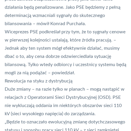
działania będą penalizowane. Jako PSE będziemy z pełną
determinacją wzmacniali sygnały do skutecznego
bilansowania – mówił Konrad Purchała.
Wiceprezes PSE podkreślał przy tym, że to sygnały cenowe
w pierwszej kolejności ustalają, które źródła pracują. –
Jednak aby ten system mógł efektywnie działać, musimy
dbać o to, aby cena dobrze odzwierciedlała sytuację
bilansową. Tylko wtedy odbiorcy i uczestnicy systemu będą
mogli za nią podążać – powiedział.
Rewolucja na styku z dystrybucją
Duże zmiany – na razie tylko w planach – mogą nastąpić w
relacjach z Operatorami Sieci Dystrybucyjnej (OSD). PSE
nie wykluczają oddania im niektórych obszarów sieci 110
kV (sieci wysokiego napięcia) do zarządzania.
„Będzie to oznaczało ewolucyjną zmianę dotychczasowego
statusu i sposobu pracy sieci 110 kV – z sieci zamkniętej,