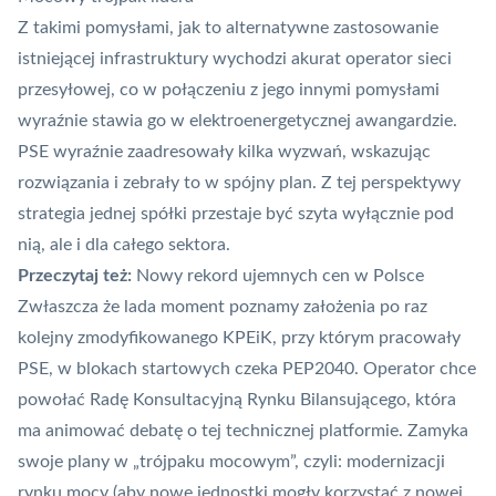
Z takimi pomysłami, jak to alternatywne zastosowanie
istniejącej infrastruktury wychodzi akurat operator sieci
przesyłowej, co w połączeniu z jego innymi pomysłami
wyraźnie stawia go w elektroenergetycznej awangardzie.
PSE wyraźnie zaadresowały kilka wyzwań, wskazując
rozwiązania i zebrały to w spójny plan. Z tej perspektywy
strategia jednej spółki przestaje być szyta wyłącznie pod
nią, ale i dla całego sektora.
Przeczytaj też:
Nowy rekord ujemnych cen w Polsce
Zwłaszcza że lada moment poznamy założenia po raz
kolejny zmodyfikowanego KPEiK, przy którym pracowały
PSE, w blokach startowych czeka PEP2040. Operator chce
powołać Radę Konsultacyjną Rynku Bilansującego, która
ma animować debatę o tej technicznej platformie. Zamyka
swoje plany w „trójpaku mocowym”, czyli: modernizacji
rynku mocy (aby nowe jednostki mogły korzystać z nowej