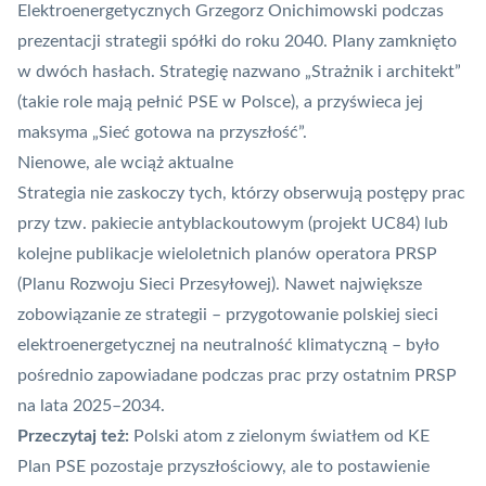
Elektroenergetycznych Grzegorz Onichimowski podczas
prezentacji strategii spółki do roku 2040. Plany zamknięto
w dwóch hasłach. Strategię nazwano „Strażnik i architekt”
(takie role mają pełnić PSE w Polsce), a przyświeca jej
maksyma „Sieć gotowa na przyszłość”.
Nienowe, ale wciąż aktualne
Strategia nie zaskoczy tych, którzy obserwują postępy prac
przy tzw.
pakiecie antyblackoutowym
(projekt UC84) lub
kolejne
publikacje wieloletnich planów operatora PRSP
(Planu Rozwoju Sieci Przesyłowej). Nawet największe
zobowiązanie ze strategii – przygotowanie polskiej sieci
elektroenergetycznej na neutralność klimatyczną –
było
pośrednio zapowiadane podczas prac
przy ostatnim PRSP
na lata 2025–2034.
Przeczytaj też:
Polski atom z zielonym światłem od KE
Plan PSE pozostaje przyszłościowy, ale to postawienie