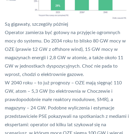
Są gigawaty, szczegóły później
Operator zamierza być gotowy na przyjęcie ogromnych
mocy do systemu. Do 2034 roku to blisko 80 GW mocy w
OZE
(prawie 12 GW z offshore wind), 15 GW mocy w
magazynach energii i 2,8 GW w atomie, a także około 11
GW w jednostkach dyspozycyjnych. Choć nie pada to
wprost, chodzi o elektrownie gazowe.
W 2040 roku – to już prognozy – OZE mają sięgnąć 110
GW, atom – 5,3 GW (to elektrownia w Choczewie i
prawdopodobnie małe reaktory modułowe,
SMR
), a
magazyny – 24 GW. Podobne wyliczenia i estymacje
przedstawiciele PSE pokazywali na spotkaniach z mediami i
ekspertami: operator od kilku lat szykował się na
scenariusz, w którym moce OZE sięgną 100 GW i więcej.