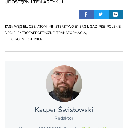
UDOSTĘPNIJ TEN ARTYKUŁ
TAGI:
WĘGIEL
,
OZE
,
ATOM
,
MINISTERSTWO ENERGII
,
GAZ
,
PSE
,
POLSKIE
SIECI ELEKTROENERGETYCZNE
,
TRANSFORMACJA
,
ELEKTROENERGETYKA
Kacper Świsło­wski
Redaktor