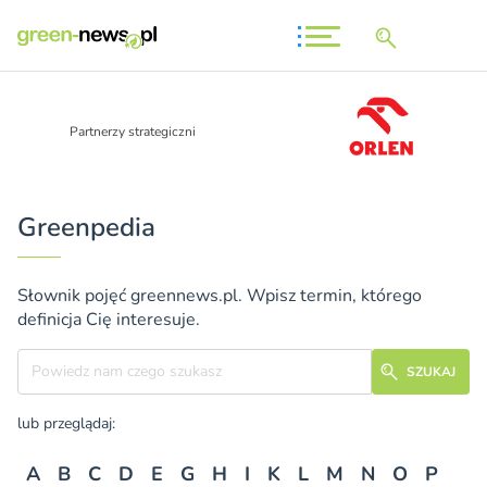
Partnerzy strategiczni
Greenpedia
Słownik pojęć greennews.pl. Wpisz termin, którego
definicja Cię interesuje.
Szukane hasło
SZUKAJ
lub przeglądaj:
A
B
C
D
E
G
H
I
K
L
M
N
O
P