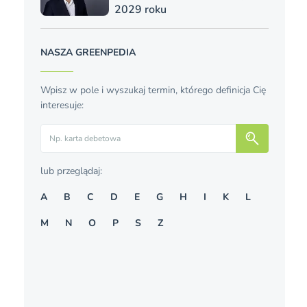
2029 roku
NASZA GREENPEDIA
Wpisz w pole i wyszukaj termin, którego definicja Cię
interesuje:
Szukaj
lub przeglądaj:
A
B
C
D
E
G
H
I
K
L
M
N
O
P
S
Z