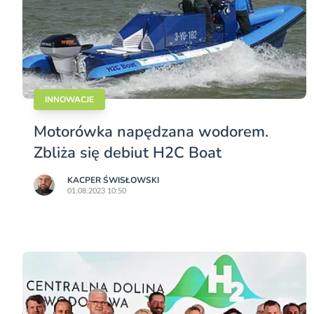
INNOWACJE
Motorówka napędzana wodorem.
Zbliża się debiut H2C Boat
KACPER ŚWISŁO­WSKI
01.08.2023 10:50