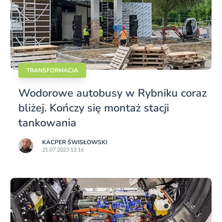
TRANSFORMACJA
Wodorowe autobusy w Rybniku coraz
bliżej. Kończy się montaż stacji
tankowania
KACPER ŚWISŁO­WSKI
21.07.2023 13:16