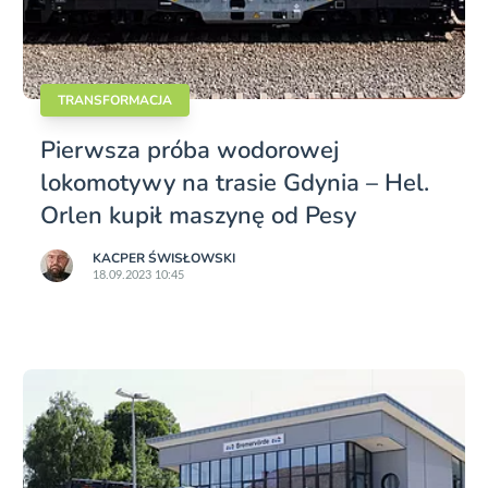
TRANSFORMACJA
Pierwsza próba wodorowej
lokomotywy na trasie Gdynia – Hel.
Orlen kupił maszynę od Pesy
KACPER ŚWISŁO­WSKI
18.09.2023 10:45