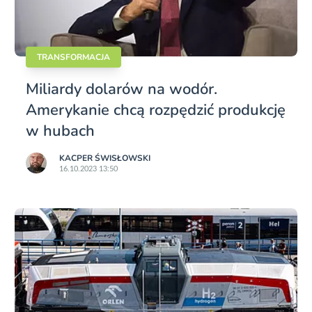
TRANSFORMACJA
Miliardy dolarów na wodór.
Amerykanie chcą rozpędzić produkcję
w hubach
KACPER ŚWISŁO­WSKI
16.10.2023 13:50