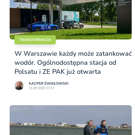
TRANSFORMACJA
W Warszawie każdy może zatankować
wodór. Ogólnodostępna stacja od
Polsatu i ZE PAK już otwarta
KACPER ŚWISŁO­WSKI
11.09.2023 17:17