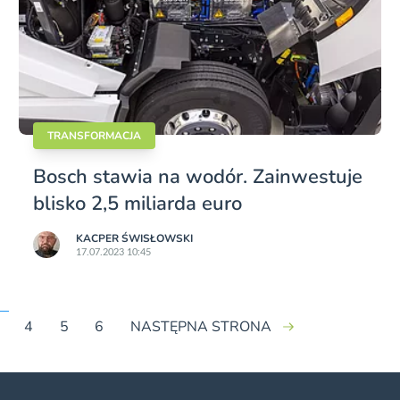
TRANSFORMACJA
Bosch stawia na wodór. Zainwestuje
blisko 2,5 miliarda euro
KACPER ŚWISŁO­WSKI
17.07.2023 10:45
4
5
6
NASTĘPNA STRONA