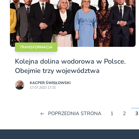
TRANSFORMACJA
Kolejna dolina wodorowa w Polsce.
Obejmie trzy województwa
KACPER ŚWISŁO­WSKI
17.07.2023 17:31
POPRZEDNIA STRONA
1
2
3