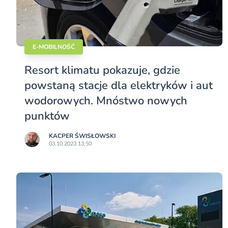
E-MOBILNOŚĆ
Resort klimatu pokazuje, gdzie
powstaną stacje dla elektryków i aut
wodorowych. Mnóstwo nowych
punktów
KACPER ŚWISŁO­WSKI
03.10.2023 13:50