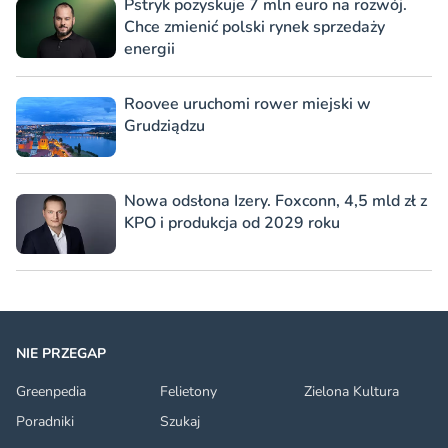
Pstryk pozyskuje 7 mln euro na rozwój.
Chce zmienić polski rynek sprzedaży
energii
Roovee uruchomi rower miejski w
Grudziądzu
Nowa odsłona Izery. Foxconn, 4,5 mld zł z
KPO i produkcja od 2029 roku
NIE PRZEGAP
Greenpedia
Felietony
Zielona Kultura
Poradniki
Szukaj