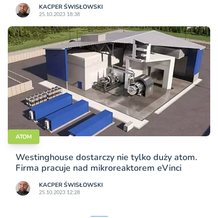
KACPER ŚWISŁO­WSKI
25.10.2023 18:38
ATOM
Westinghouse dostarczy nie tylko duży atom.
Firma pracuje nad mikroreaktorem eVinci
KACPER ŚWISŁO­WSKI
25.10.2023 12:28