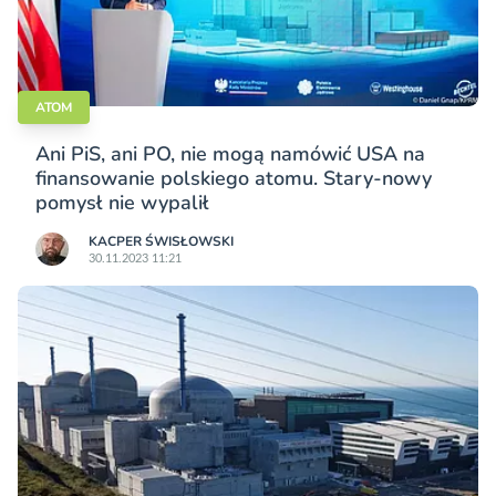
ATOM
Ani PiS, ani PO, nie mogą namówić USA na
finansowanie polskiego atomu. Stary-nowy
pomysł nie wypalił
KACPER ŚWISŁO­WSKI
30.11.2023 11:21