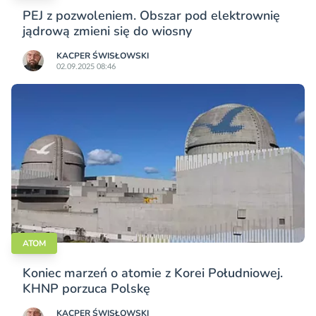
PEJ z pozwoleniem. Obszar pod elektrownię
jądrową zmieni się do wiosny
KACPER ŚWISŁO­WSKI
02.09.2025 08:46
ATOM
Koniec marzeń o atomie z Korei Południowej.
KHNP porzuca Polskę
KACPER ŚWISŁO­WSKI