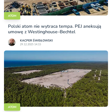
ATOM
Polski atom nie wytraca tempa. PEJ aneksują
umowę z Westinghouse–Bechtel
KACPER ŚWISŁO­WSKI
29.12.2025 14:15
ATOM