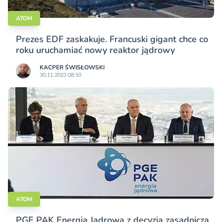
ATOM
Prezes EDF zaskakuje. Francuski gigant chce co
roku uruchamiać nowy reaktor jądrowy
KACPER ŚWISŁO­WSKI
30.11.2023 08:50
ATOM
PGE PAK Energia Jądrowa z decyzją zasadniczą