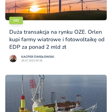
OZE
Duża transakcja na rynku OZE. Orlen
kupi farmy wiatrowe i fotowoltaikę od
EDP za ponad 2 mld zł
KACPER ŚWISŁO­WSKI
28.07.2023 09:38