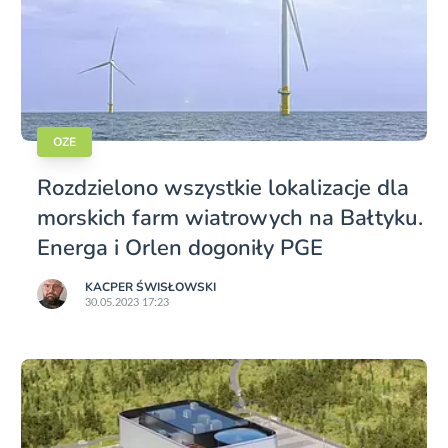
OZE
Rozdzielono wszystkie lokalizacje dla
morskich farm wiatrowych na Bałtyku.
Energa i Orlen dogoniły PGE
KACPER ŚWISŁO­WSKI
30.05.2023 17:23