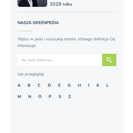
2029 roku
NASZA GREENPEDIA
Wpisz w pole i wyszukaj termin, którego definicja Cię
interesuje:
Szukaj
lub przeglądaj:
A
B
C
D
E
G
H
I
K
L
M
N
O
P
S
Z