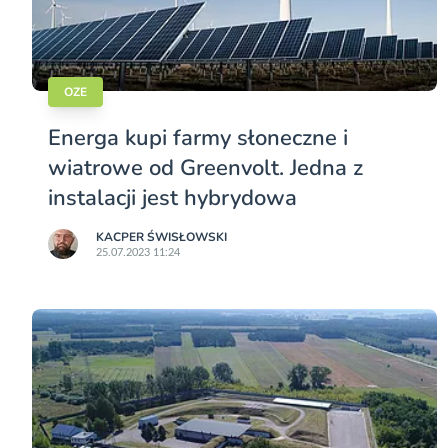
OZE
Energa kupi farmy słoneczne i
wiatrowe od Greenvolt. Jedna z
instalacji jest hybrydowa
KACPER ŚWISŁO­WSKI
25.07.2023 11:24