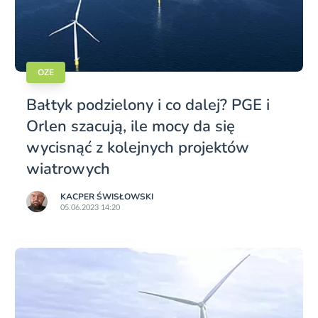
OZE
Bałtyk podzielony i co dalej? PGE i
Orlen szacują, ile mocy da się
wycisnąć z kolejnych projektów
wiatrowych
KACPER ŚWISŁO­WSKI
05.06.2023 14:20