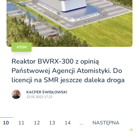
ATOM
Reaktor BWRX-300 z opinią
Państwowej Agencji Atomistyki. Do
licencji na SMR jeszcze daleka droga
KACPER ŚWISŁO­WSKI
23.05.2023 17:21
10
11
12
13
14
…
NASTĘPNA