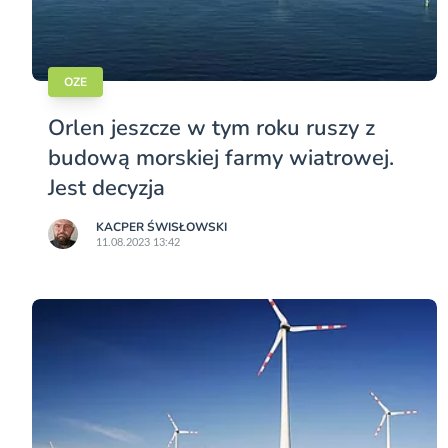
OZE
Orlen jeszcze w tym roku ruszy z
budową morskiej farmy wiatrowej.
Jest decyzja
KACPER ŚWISŁO­WSKI
11.08.2023 13:42