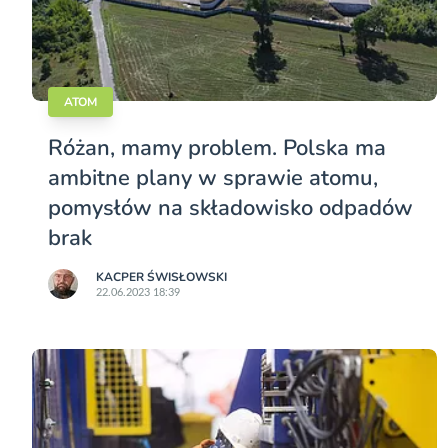
ATOM
Różan, mamy problem. Polska ma
ambitne plany w sprawie atomu,
pomysłów na składowisko odpadów
brak
KACPER ŚWISŁO­WSKI
22.06.2023 18:39