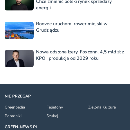
Chce zmienić polski rynek sprzedaży
energii
Roovee uruchomi rower miejski w
Grudziądzu
Nowa odsłona Izery. Foxconn, 4,5 mld zł z
KPO i produkcja od 2029 roku
NIE PRZEGAP
Greenpedia
Felietony
Zielona Kultura
Poradniki
Szukaj
GREEN-NEWS.PL