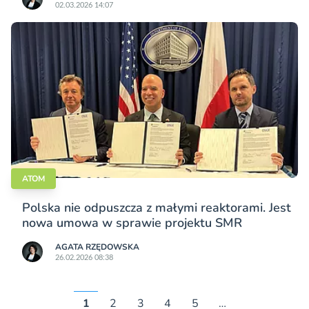
02.03.2026 14:07
ATOM
Polska nie odpuszcza z małymi reaktorami. Jest
nowa umowa w sprawie projektu SMR
AGATA RZĘDOWSKA
26.02.2026 08:38
1
2
3
4
5
…