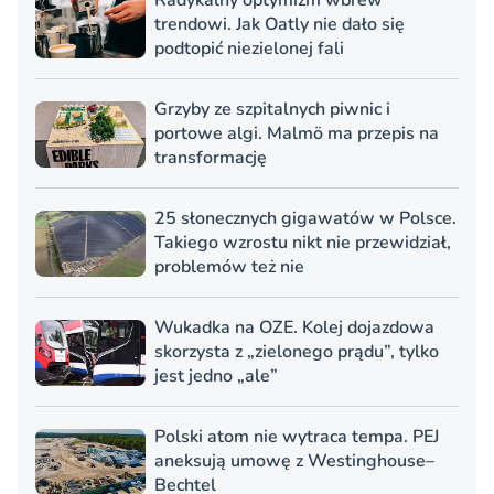
Radykalny optymizm wbrew
trendowi. Jak Oatly nie dało się
podtopić niezielonej fali
Grzyby ze szpitalnych piwnic i
portowe algi. Malmö ma przepis na
transformację
25 słonecznych gigawatów w Polsce.
Takiego wzrostu nikt nie przewidział,
problemów też nie
Wukadka na OZE. Kolej dojazdowa
skorzysta z „zielonego prądu”, tylko
jest jedno „ale”
Polski atom nie wytraca tempa. PEJ
aneksują umowę z Westinghouse–
Bechtel