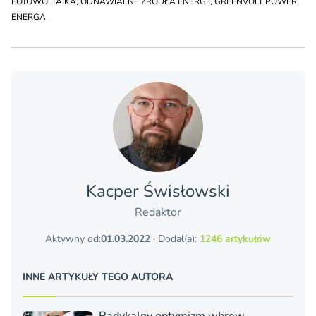
FOTOWOLTAIKA
,
ODNAWIALNE ŹRÓDŁA ENERGII
,
GREENVOLT POWER
,
ENERGA
Kacper Świsło­wski
Redaktor
Aktywny od:
01.03.2022
· Dodał(a):
1246 artykułów
INNE ARTYKUŁY TEGO AUTORA