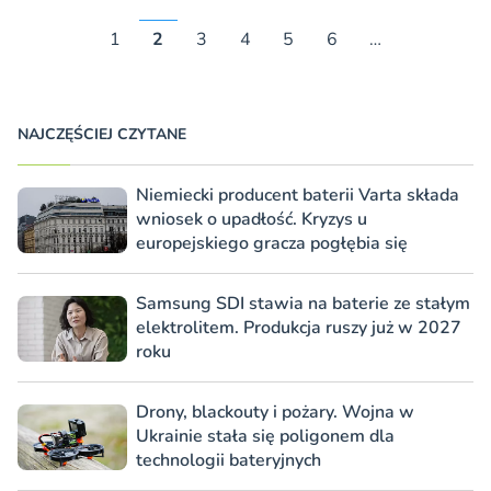
1
2
3
4
5
6
…
NAJCZĘŚCIEJ CZYTANE
Niemiecki producent baterii Varta składa
wniosek o upadłość. Kryzys u
europejskiego gracza pogłębia się
Samsung SDI stawia na baterie ze stałym
elektrolitem. Produkcja ruszy już w 2027
roku
Drony, blackouty i pożary. Wojna w
Ukrainie stała się poligonem dla
technologii bateryjnych