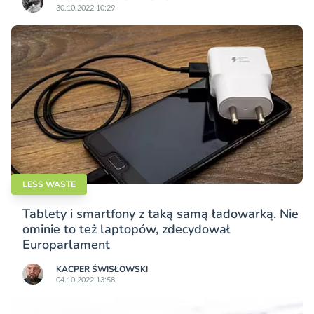
30.10.2022 10:29
LESS WASTE
Tablety i smartfony z taką samą ładowarką. Nie
ominie to też laptopów, zdecydował
Europarlament
KACPER ŚWISŁO­WSKI
04.10.2022 13:58