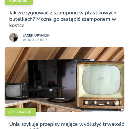
PORADNIKI
Jak zrezygnować z szamponu w plastikowych
butelkach? Można go zastąpić szamponem w
kostce
JACEK URYNIUK
05.10.2019 15:16
LESS WASTE
Unia szykuje przepisy mające wydłużyć trwałość