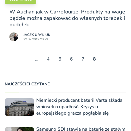
W Auchan jak w Carrefourze. Produkty na wagę
będzie można zapakować do własnych torebek i
pudełek
JACEK URYNIUK
22.07.2019 20:29
…
4
5
6
7
8
NAJCZĘŚCIEJ CZYTANE
Niemiecki producent baterii Varta składa
wniosek o upadłość. Kryzys u
europejskiego gracza pogłębia się
Samsung SDI stawia na baterie ze stałym