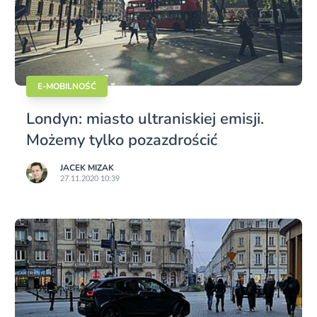
E-MOBILNOŚĆ
Londyn: miasto ultraniskiej emisji.
Możemy tylko pozazdrościć
JACEK MIZAK
27.11.2020 10:39