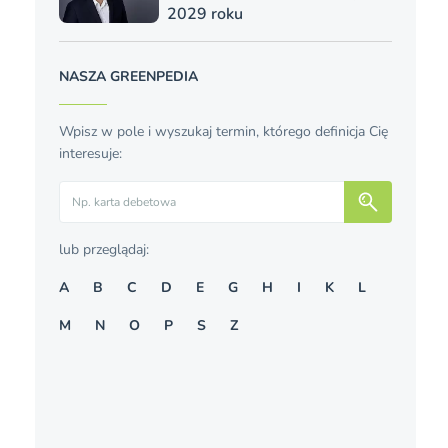
2029 roku
NASZA GREENPEDIA
Wpisz w pole i wyszukaj termin, którego definicja Cię
interesuje:
Szukaj
lub przeglądaj:
A
B
C
D
E
G
H
I
K
L
M
N
O
P
S
Z