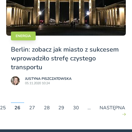
ENERGIA
Berlin: zobacz jak miasto z sukcesem
wprowadziło strefę czystego
transportu
JUSTYNA PISZCZATOWSKA
05.11.2020 10:24
25
26
27
28
29
30
…
NASTĘPNA