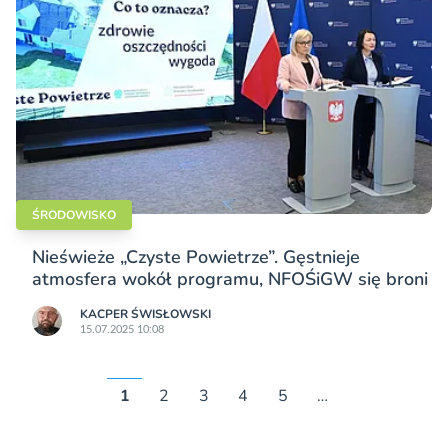
ŚRODOWISKO
Nieświeże „Czyste Powietrze”. Gęstnieje
atmosfera wokół programu, NFOŚiGW się broni
KACPER ŚWISŁO­WSKI
15.07.2025 10:08
1
2
3
4
5
…