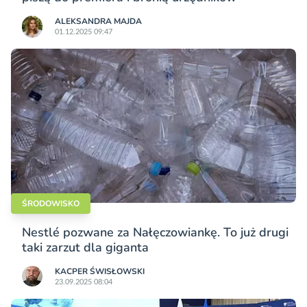
ALEKSANDRA MAJDA
01.12.2025 09:47
ŚRODOWISKO
Nestlé pozwane za Nałęczowiankę. To już drugi
taki zarzut dla giganta
KACPER ŚWISŁO­WSKI
23.09.2025 08:04