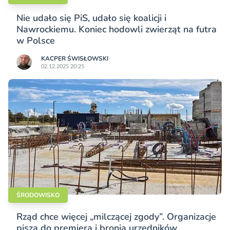
Nie udało się PiS, udało się koalicji i
Nawrockiemu. Koniec hodowli zwierząt na futra
w Polsce
KACPER ŚWISŁO­WSKI
02.12.2025 20:25
ŚRODOWISKO
Rząd chce więcej „milczącej zgody”. Organizacje
piszą do premiera i bronią urzędników