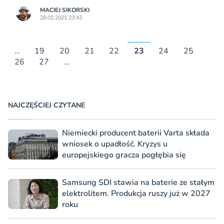
MACIEJ SIKORSKI
28.02.2021 23:43
…
19
20
21
22
23
24
25
26
27
…
NAJCZĘŚCIEJ CZYTANE
Niemiecki producent baterii Varta składa
wniosek o upadłość. Kryzys u
europejskiego gracza pogłębia się
Samsung SDI stawia na baterie ze stałym
elektrolitem. Produkcja ruszy już w 2027
roku