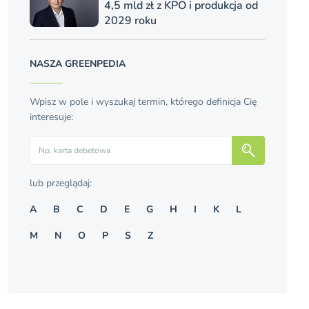
4,5 mld zł z KPO i produkcja od
2029 roku
NASZA GREENPEDIA
Wpisz w pole i wyszukaj termin, którego definicja Cię
interesuje:
Szukaj
lub przeglądaj:
A
B
C
D
E
G
H
I
K
L
M
N
O
P
S
Z