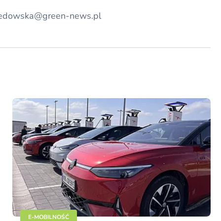
.rzedowska@green-news.pl
E-MOBILNOŚĆ