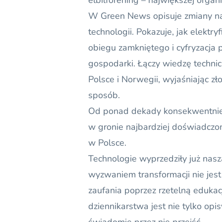
elbilforening – największej organ
W Green News opisuje zmiany na 
technologii. Pokazuje, jak elektr
obiegu zamkniętego i cyfryzacja 
gospodarki. Łączy wiedzę techn
Polsce i Norwegii, wyjaśniając zł
sposób.
Od ponad dekady konsekwentnie d
w gronie najbardziej doświadczon
w Polsce.
Technologie wyprzedziły już nasz
wyzwaniem transformacji nie jes
zaufania poprzez rzetelną edukacj
dziennikarstwa jest nie tylko op