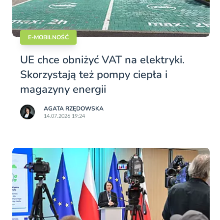
E-MOBILNOŚĆ
UE chce obniżyć VAT na elektryki.
Skorzystają też pompy ciepła i
magazyny energii
AGATA RZĘDOWSKA
14.07.2026 19:24