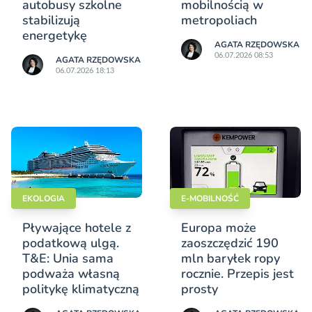
autobusy szkolne
mobilnością w
stabilizują
metropoliach
energetykę
AGATA RZĘDOWSKA
06.07.2026 08:53
AGATA RZĘDOWSKA
06.07.2026 18:13
EKOLOGIA
E-MOBILNOŚĆ
Pływające hotele z
Europa może
podatkową ulgą.
zaoszczędzić 190
T&E: Unia sama
mln baryłek ropy
podważa własną
rocznie. Przepis jest
politykę klimatyczną
prosty