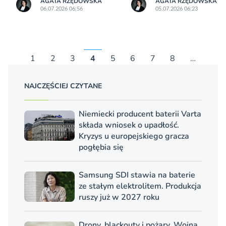
AGATA RZĘDOWSKA
AGATA RZĘDOWSKA
06.07.2026 06:56
05.07.2026 06:23
1
2
3
4
5
6
7
8
…
NAJCZĘŚCIEJ CZYTANE
Niemiecki producent baterii Varta
składa wniosek o upadłość.
Kryzys u europejskiego gracza
pogłębia się
Samsung SDI stawia na baterie
ze stałym elektrolitem. Produkcja
ruszy już w 2027 roku
Drony, blackouty i pożary. Wojna