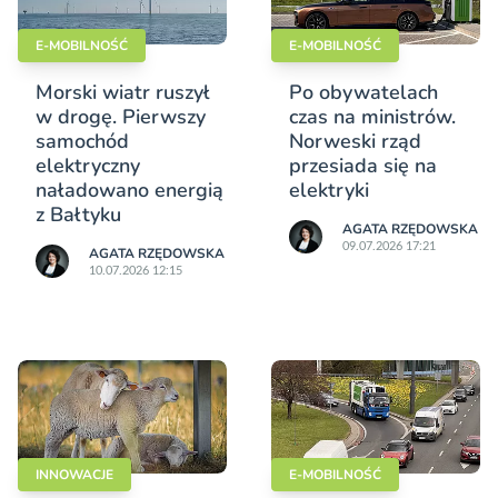
E-MOBILNOŚĆ
E-MOBILNOŚĆ
Morski wiatr ruszył
Po obywatelach
w drogę. Pierwszy
czas na ministrów.
samochód
Norweski rząd
elektryczny
przesiada się na
naładowano energią
elektryki
z Bałtyku
AGATA RZĘDOWSKA
09.07.2026 17:21
AGATA RZĘDOWSKA
10.07.2026 12:15
INNOWACJE
E-MOBILNOŚĆ