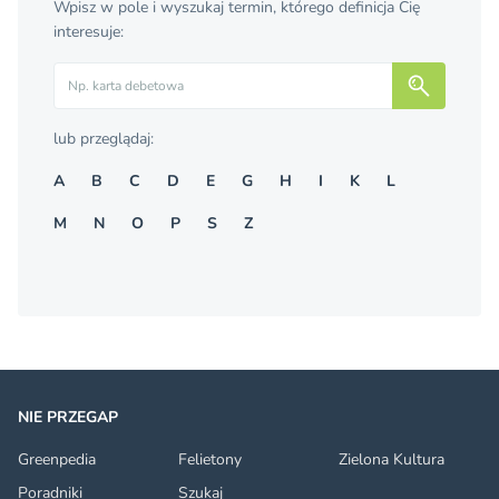
Wpisz w pole i wyszukaj termin, którego definicja Cię
interesuje:
Szukaj
lub przeglądaj:
A
B
C
D
E
G
H
I
K
L
M
N
O
P
S
Z
NIE PRZEGAP
Greenpedia
Felietony
Zielona Kultura
Poradniki
Szukaj