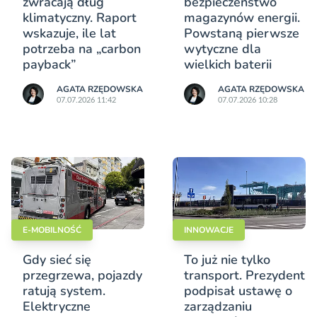
zwracają dług
bezpieczeństwo
klimatyczny. Raport
magazynów energii.
wskazuje, ile lat
Powstaną pierwsze
potrzeba na „carbon
wytyczne dla
payback”
wielkich baterii
AGATA RZĘDOWSKA
AGATA RZĘDOWSKA
07.07.2026 11:42
07.07.2026 10:28
E-MOBILNOŚĆ
INNOWACJE
Gdy sieć się
To już nie tylko
przegrzewa, pojazdy
transport. Prezydent
ratują system.
podpisał ustawę o
Elektryczne
zarządzaniu