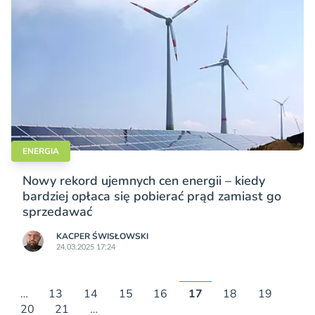
ENERGIA
Nowy rekord ujemnych cen energii – kiedy
bardziej opłaca się pobierać prąd zamiast go
sprzedawać
KACPER ŚWISŁO­WSKI
24.03.2025 17:24
…
13
14
15
16
17
18
19
20
21
…