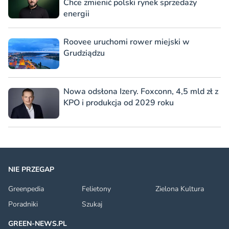
Chce zmienić polski rynek sprzedaży
energii
Roovee uruchomi rower miejski w
Grudziądzu
Nowa odsłona Izery. Foxconn, 4,5 mld zł z
KPO i produkcja od 2029 roku
NIE PRZEGAP
Greenpedia
Felietony
Zielona Kultura
Poradniki
Szukaj
GREEN-NEWS.PL