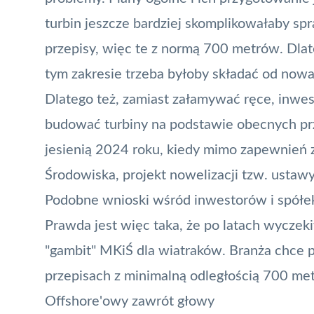
turbin jeszcze bardziej skomplikowałaby sp
przepisy, więc te z normą 700 metrów. Dlat
tym zakresie trzeba byłoby składać od now
Dlatego też, zamiast załamywać ręce, inwe
budować turbiny na podstawie obecnych prz
jesienią 2024 roku, kiedy mimo zapewnień z
Środowiska, projekt nowelizacji tzw. ustawy
Podobne wnioski wśród inwestorów i spółe
Prawda jest więc taka, że po latach wyczeki
"gambit" MKiŚ dla wiatraków. Branża chce 
przepisach z minimalną odległością 700 me
Offshore'owy zawrót głowy