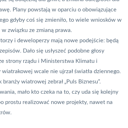
rawę. Plany powstają w oparciu o obowiązujące
ego gdyby coś się zmieniło, to wiele wniosków w
a w związku ze zmianą prawa.
storzy i deweloperzy mają nowe podejście: będą
episów. Dało się usłyszeć podobne głosy
e strony rządu i Ministerstwa Klimatu i
 wiatrakowej wcale nie ujrzał światła dziennego.
k branży wiatrowej zebrał
„Puls Biznesu”
.
wania, mało kto czeka na to, czy uda się kolejny
po prostu realizować nowe projekty, nawet na
trów.