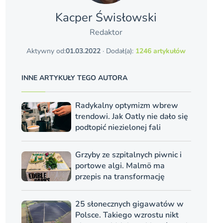
Kacper Świsło­wski
Redaktor
Aktywny od:
01.03.2022
· Dodał(a):
1246 artykułów
INNE ARTYKUŁY TEGO AUTORA
Radykalny optymizm wbrew
trendowi. Jak Oatly nie dało się
podtopić niezielonej fali
Grzyby ze szpitalnych piwnic i
portowe algi. Malmö ma
przepis na transformację
25 słonecznych gigawatów w
Polsce. Takiego wzrostu nikt