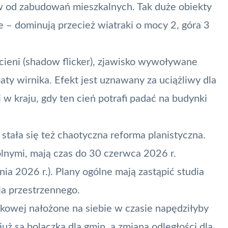
w od zabudowań mieszkalnych. Tak duże obiekty
e – dominują przecież wiatraki o mocy 2, góra 3
cieni (shadow flicker), zjawisko wywoływane
aty wirnika. Efekt jest uznawany za uciążliwy dla
w kraju, gdy ten cień potrafi padać na budynki
stała się
też chaotyczna reforma planistyczna
.
lnymi, mają czas do 30 czerwca 2026 r.
nia 2026 r.). Plany ogólne mają zastąpić studia
a przestrzennego.
kowej nałożone na siebie w czasie napędziłyby
uż są bolączką dla gmin, a zmiana odległości dla