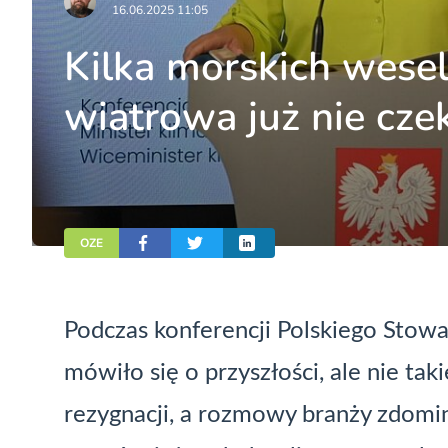
16.06.2025 11:05
Kilka morskich wesel
wiatrowa już nie cz
OZE
Podczas konferencji Polskiego Stow
mówiło się o przyszłości, ale nie ta
rezygnacji, a rozmowy branży zdomi