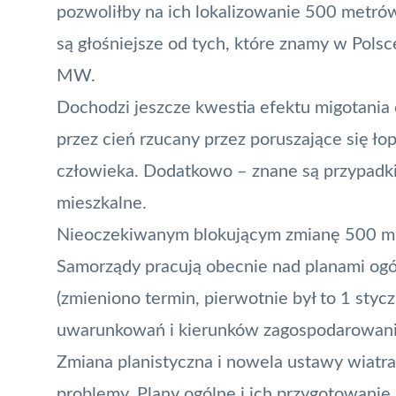
pozwoliłby na ich lokalizowanie 500 metró
są głośniejsze od tych, które znamy w Polsc
MW.
Dochodzi jeszcze kwestia efektu migotania 
przez cień rzucany przez poruszające się łop
człowieka. Dodatkowo – znane są przypadki 
mieszkalne.
Nieoczekiwanym blokującym zmianę 500 m 
Samorządy pracują obecnie nad planami ogó
(zmieniono termin, pierwotnie był to 1 stycz
uwarunkowań i kierunków zagospodarowani
Zmiana planistyczna i nowela ustawy wiatra
problemy. Plany ogólne i ich przygotowanie j