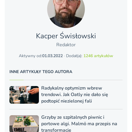
Kacper Świsło­wski
Redaktor
Aktywny od:
01.03.2022
· Dodał(a):
1246 artykułów
INNE ARTYKUŁY TEGO AUTORA
Radykalny optymizm wbrew
trendowi. Jak Oatly nie dało się
podtopić niezielonej fali
Grzyby ze szpitalnych piwnic i
portowe algi. Malmö ma przepis na
transformację