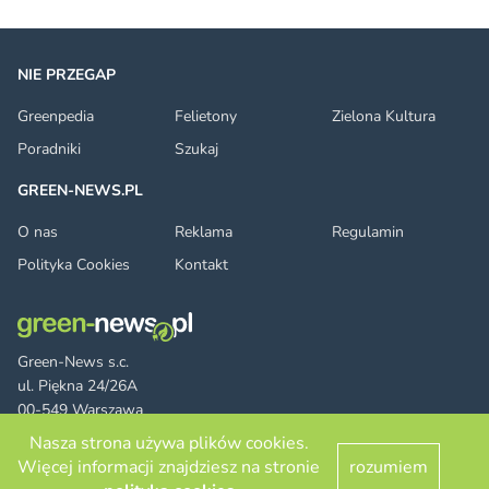
NIE PRZEGAP
Greenpedia
Felietony
Zielona Kultura
Poradniki
Szukaj
GREEN-NEWS.PL
O nas
Reklama
Regulamin
Polityka Cookies
Kontakt
Green-News s.c.
ul. Piękna 24/26A
00-549 Warszawa
Nasza strona używa plików cookies.
Więcej informacji znajdziesz na stronie
rozumiem
Facebook
Twitter
LinkedIn
RSS
© 2026 green-news.pl. All rights reserved.