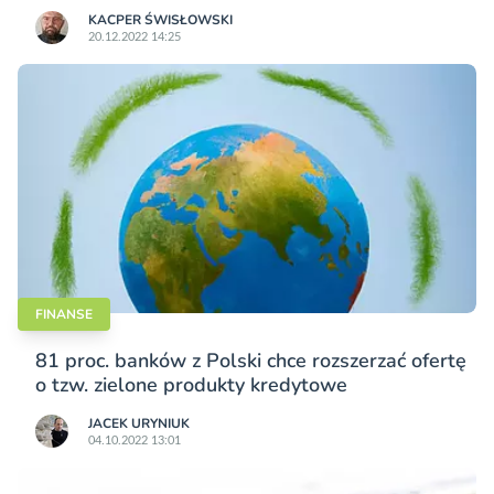
KACPER ŚWISŁO­WSKI
20.12.2022 14:25
FINANSE
81 proc. banków z Polski chce rozszerzać ofertę
o tzw. zielone produkty kredytowe
JACEK URYNIUK
04.10.2022 13:01