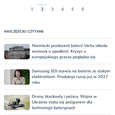
1
2
3
4
5
6
NAJCZĘŚCIEJ CZYTANE
Niemiecki producent baterii Varta składa
wniosek o upadłość. Kryzys u
europejskiego gracza pogłębia się
Samsung SDI stawia na baterie ze stałym
elektrolitem. Produkcja ruszy już w 2027
roku
Drony, blackouty i pożary. Wojna w
Ukrainie stała się poligonem dla
technologii bateryjnych