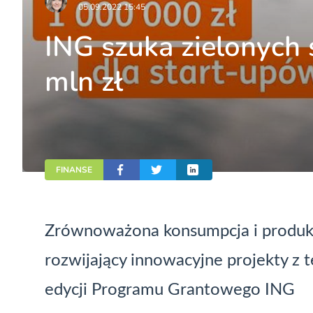
05.09.2022 15:45
ING szuka zielonych 
mln zł
FINANSE
Zrównoważona konsumpcja i produkc
rozwijający innowacyjne projekty z t
edycji Programu Grantowego ING