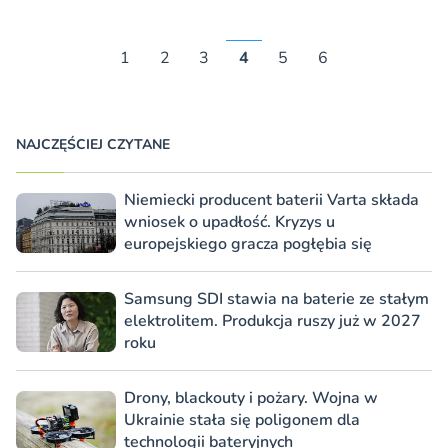
1
2
3
4
5
6
NAJCZĘŚCIEJ CZYTANE
Niemiecki producent baterii Varta składa
wniosek o upadłość. Kryzys u
europejskiego gracza pogłębia się
Samsung SDI stawia na baterie ze stałym
elektrolitem. Produkcja ruszy już w 2027
roku
Drony, blackouty i pożary. Wojna w
Ukrainie stała się poligonem dla
technologii bateryjnych