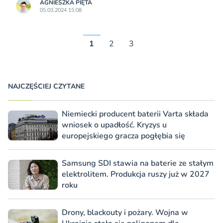
AGNIESZKA PIĘTA
05.03.2024 15:08
1
2
3
NAJCZĘŚCIEJ CZYTANE
Niemiecki producent baterii Varta składa
wniosek o upadłość. Kryzys u
europejskiego gracza pogłębia się
Samsung SDI stawia na baterie ze stałym
elektrolitem. Produkcja ruszy już w 2027
roku
Drony, blackouty i pożary. Wojna w