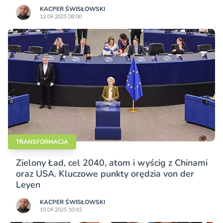
KACPER ŚWISŁO­WSKI
12.09.2025 08:00
TRANSFORMACJA
Zielony Ład, cel 2040, atom i wyścig z Chinami
oraz USA. Kluczowe punkty orędzia von der
Leyen
KACPER ŚWISŁO­WSKI
10.09.2025 10:43