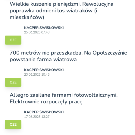
Wielkie kuszenie pieniędzmi. Rewolucyjna
poprawka odmieni los wiatraków (i
mieszkańców)
KACPER ŚWISŁO­WSKI
25.06.2025 07:43
OZE
700 metrów nie przeszkadza. Na Opolszczyźnie
powstanie farma wiatrowa
KACPER ŚWISŁO­WSKI
23.06.2025 10:43
OZE
Allegro zasilane farmami fotowoltaicznymi.
Elektrownie rozpoczęły pracę
KACPER ŚWISŁO­WSKI
17.06.2025 13:27
OZE