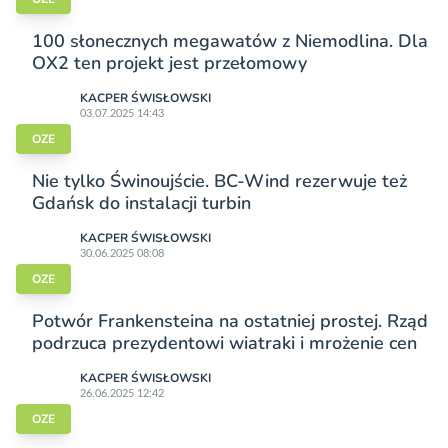
100 słonecznych megawatów z Niemodlina. Dla
OX2 ten projekt jest przełomowy
KACPER ŚWISŁO­WSKI
03.07.2025 14:43
OZE
Nie tylko Świnoujście. BC-Wind rezerwuje też
Gdańsk do instalacji turbin
KACPER ŚWISŁO­WSKI
30.06.2025 08:08
OZE
Potwór Frankensteina na ostatniej prostej. Rząd
podrzuca prezydentowi wiatraki i mrożenie cen
KACPER ŚWISŁO­WSKI
26.06.2025 12:42
OZE