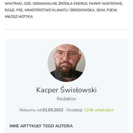
WIATRAKI
,
OZE
,
ODNAWIALNE ŹRÓDŁA ENERGII
,
FARMY WIATROWE
,
RZĄD
,
PSE
,
MINISTERSTWO KLIMATU I ŚRODOWISKA
,
SEJM
,
PSEW
,
MIŁOSZ MOTYKA
Kacper Świsło­wski
Redaktor
Aktywny od:
01.03.2022
· Dodał(a):
1246 artykułów
INNE ARTYKUŁY TEGO AUTORA