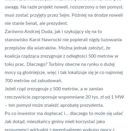
uwagę. Na razie projekt noweli, rozszerzony o ten pomysł,
musi zostać przyjęty przez Sejm. Później na drodze noweli
nie stanie Senat, ale prezydent.
Zarówno Andrzej Duda, jak i szykujący się na to
stanowisko Karol Nawrocki nie popierali nigdy luzowania
przepisów dla wiatraków. Można jednak założyć, że
koalicja rządząca zrezygnuje z odległości 500 metrów w
toku prac. Dlaczego? Turbiny obecne na rynku o dużej
mocy są głośniejsze, więc i tak lokalizuje
się je co najmniej
700 metrów od zabudowań
.
Jeżeli rząd zrezygnuje z 500 metrów, a w zamian
rzeczywiście zaproponuje wspomniane 20 tys. zł od 1 MW
– ten pomysł może znaleźć aprobatę prezydenta.
Po co inwestor ma dopłacać i… dlaczego to może się udać
Jak dotąd, mieszkańcy gminy mieli korzystać jako
prosumenci wirtualni z ewentualnego wykupu mocy z