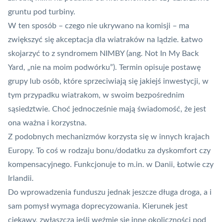
gruntu pod turbiny.
W ten sposób – czego nie ukrywano na komisji – ma
zwiększyć się akceptacja dla wiatraków na lądzie. Łatwo
skojarzyć to z syndromem NIMBY (ang. Not In My Back
Yard, „nie na moim podwórku”). Termin opisuje postawę
grupy lub osób, które sprzeciwiają się jakiejś inwestycji, w
tym przypadku wiatrakom, w swoim bezpośrednim
sąsiedztwie. Choć jednocześnie mają świadomość, że jest
ona ważna i korzystna.
Z podobnych mechanizmów korzysta się w innych krajach
Europy. To coś w rodzaju bonu/dodatku za dyskomfort czy
kompensacyjnego. Funkcjonuje to m.in. w Danii, Łotwie czy
Irlandii.
Do wprowadzenia funduszu jednak jeszcze długa droga, a i
sam pomysł wymaga doprecyzowania. Kierunek jest
ciekawy, zwłaszcza jeśli weźmie się inne okoliczności pod