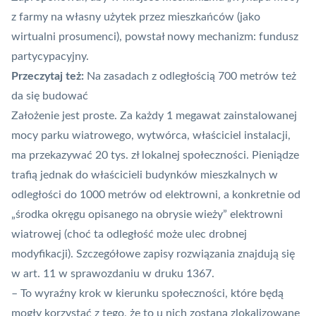
z farmy na własny użytek przez mieszkańców (jako
wirtualni prosumenci), powstał nowy mechanizm: fundusz
partycypacyjny.
Przeczytaj też:
Na zasadach z odległością 700 metrów też
da się budować
Założenie jest proste. Za każdy 1 megawat zainstalowanej
mocy parku wiatrowego, wytwórca, właściciel instalacji,
ma przekazywać 20 tys. zł lokalnej społeczności. Pieniądze
trafią jednak do właścicieli budynków mieszkalnych w
odległości do 1000 metrów od elektrowni, a konkretnie od
„środka okręgu opisanego na obrysie wieży” elektrowni
wiatrowej (choć ta odległość może ulec drobnej
modyfikacji). Szczegółowe zapisy rozwiązania znajdują się
w
art. 11 w sprawozdaniu w druku 1367
.
– To wyraźny krok w kierunku społeczności, które będą
mogły korzystać z tego, że to u nich zostaną zlokalizowane