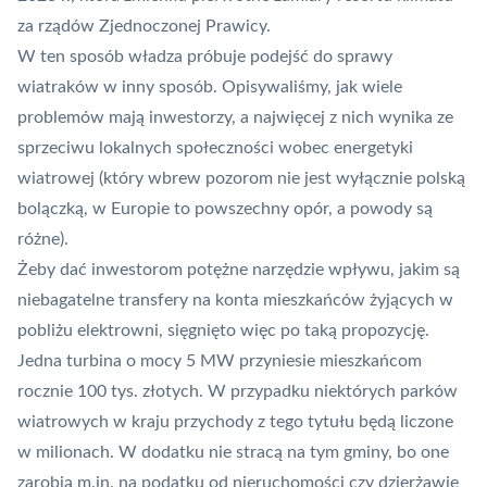
za rządów Zjednoczonej Prawicy
.
W ten sposób władza próbuje podejść do sprawy
wiatraków w inny sposób.
Opisywaliśmy
, jak wiele
problemów mają inwestorzy, a najwięcej z nich wynika ze
sprzeciwu lokalnych społeczności wobec energetyki
wiatrowej (który wbrew pozorom nie jest wyłącznie polską
bolączką, w Europie to powszechny opór, a powody są
różne).
Żeby dać inwestorom potężne narzędzie wpływu, jakim są
niebagatelne transfery na konta mieszkańców żyjących w
pobliżu elektrowni, sięgnięto więc po taką propozycję.
Jedna turbina o mocy 5 MW przyniesie mieszkańcom
rocznie 100 tys. złotych. W przypadku niektórych parków
wiatrowych w kraju przychody z tego tytułu będą liczone
w milionach. W dodatku nie stracą na tym gminy, bo one
zarobią m.in. na podatku od nieruchomości czy dzierżawie