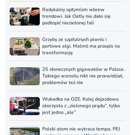
Radykalny optymizm wbrew
trendowi. Jak Oatly nie dało się
podtopić niezielonej fali
Grzyby ze szpitalnych piwnic i
portowe algi. Malmö ma przepis na
transformację
25 słonecznych gigawatów w Polsce.
Takiego wzrostu nikt nie przewidział,
problemów też nie
Wukadka na OZE. Kolej dojazdowa
skorzysta z „zielonego prądu”, tylko
jest jedno „ale”
Polski atom nie wytraca tempa. PEJ