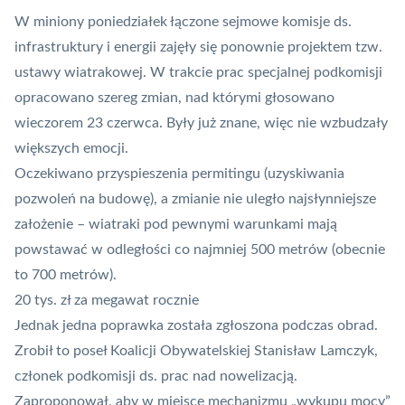
W miniony poniedziałek łączone sejmowe komisje ds.
infrastruktury i energii zajęły się ponownie projektem tzw.
ustawy wiatrakowej. W trakcie prac specjalnej podkomisji
opracowano szereg zmian, nad którymi głosowano
wieczorem 23 czerwca. Były już znane, więc nie wzbudzały
większych emocji.
Oczekiwano przyspieszenia permitingu (uzyskiwania
pozwoleń na budowę), a zmianie nie uległo najsłynniejsze
założenie – wiatraki pod pewnymi warunkami mają
powstawać w odległości co najmniej 500 metrów (obecnie
to 700 metrów).
20 tys. zł za megawat rocznie
Jednak jedna poprawka została zgłoszona podczas obrad.
Zrobił to poseł Koalicji Obywatelskiej Stanisław Lamczyk,
członek podkomisji ds. prac nad nowelizacją.
Zaproponował, aby w miejsce mechanizmu „wykupu mocy”