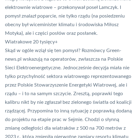
elektrownie wiatrowe – przekonywał poseł Lamczyk. I
pomysł znalazł poparcie, nie tylko rządu (na posiedzeniu
obecny był wiceminister klimatu i środowiska Miłosz
Motyka), ale i części posłów oraz posłanek.
Wiatrakowe 20 tysięcy+
Skąd w ogóle wziął się ten pomysł? Rozmówcy Green-
news.pl wskazują na operatorów, zwłaszcza na Polskie
Sieci Elektroenergetyczne. Jednocześnie decyzja miała nie
tylko przychylność sektora wiatrowego reprezentowanego
przez Polskie Stowarzyszenie Energetyki Wiatrowej, ale i
rządu – i to na samym szczycie. Zresztą, poprawki tego
kalibru nikt by nie zgłaszał bez zielonego światła od koalicji
rządzącej. Przypomina to inną sytuację z poprawką dodaną
do projektu na etapie prac w Sejmie. Chodzi o słynną
zmianę odległości dla wiatraków z 500 na 700 metrów z
2023 r.,
która zmieniła pierwotne zamiary resortu klimatu