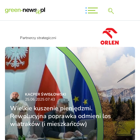
Partnerzy strategiczni
KACPER ŚWISŁO­WSKI
25.06.2025 07:43
Wielkie kuszenie pieniędzmi.
Rewolucyjna poprawka odmieni los
wiatraków (i mieszkańców)