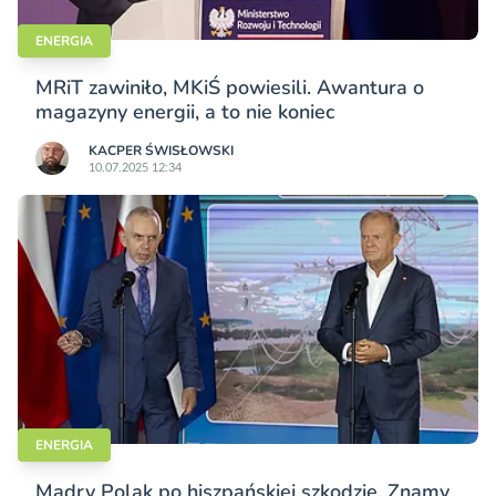
ENERGIA
MRiT zawiniło, MKiŚ powiesili. Awantura o
magazyny energii, a to nie koniec
KACPER ŚWISŁO­WSKI
10.07.2025 12:34
ENERGIA
Mądry Polak po hiszpańskiej szkodzie. Znamy