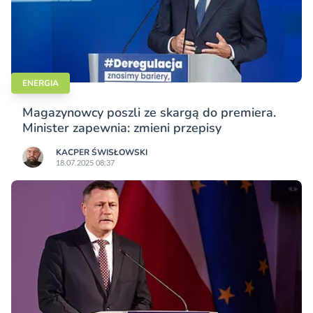
ENERGIA
Magazynowcy poszli ze skargą do premiera.
Minister zapewnia: zmieni przepisy
KACPER ŚWISŁO­WSKI
18.07.2025 08:37