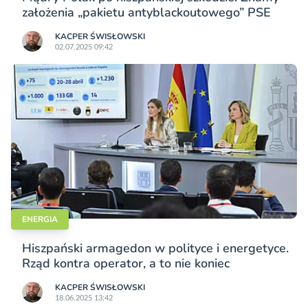
założenia „pakietu antyblackoutowego” PSE
KACPER ŚWISŁO­WSKI
02.07.2025 09:42
ENERGIA
Hiszpański armagedon w polityce i energetyce.
Rząd kontra operator, a to nie koniec
KACPER ŚWISŁO­WSKI
18.06.2025 13:42