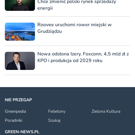
Chce zmienić polski rynek sprzedaży
energii
Roovee uruchomi rower miejski w
Grudziądzu
Nowa odsłona Izery. Foxconn, 4,5 mld zł z
KPO i produkcja od 2029 roku
NIE PRZEGAP
Greenpedia
Felietony
Zielona Kultura
Poradniki
Szukaj
GREEN-NEWS.PL