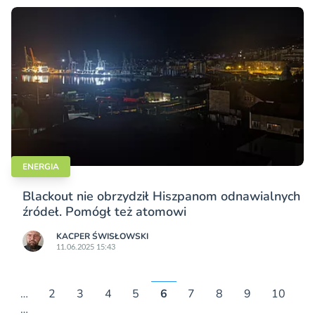
ENERGIA
Blackout nie obrzydził Hiszpanom odnawialnych
źródeł. Pomógł też atomowi
KACPER ŚWISŁO­WSKI
11.06.2025 15:43
…
2
3
4
5
6
7
8
9
10
…