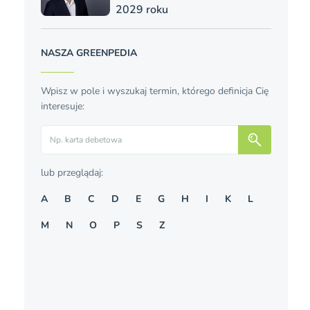
2029 roku
NASZA GREENPEDIA
Wpisz w pole i wyszukaj termin, którego definicja Cię
interesuje:
Szukaj
lub przeglądaj:
A
B
C
D
E
G
H
I
K
L
M
N
O
P
S
Z