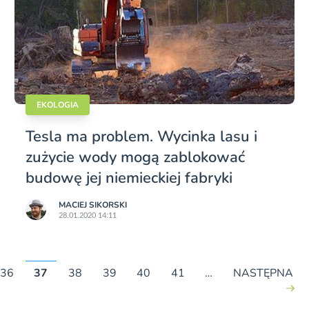
EKOLOGIA
Tesla ma problem. Wycinka lasu i
zużycie wody mogą zablokować
budowę jej niemieckiej fabryki
MACIEJ SIKORSKI
28.01.2020 14:11
36
37
38
39
40
41
…
NASTĘPNA