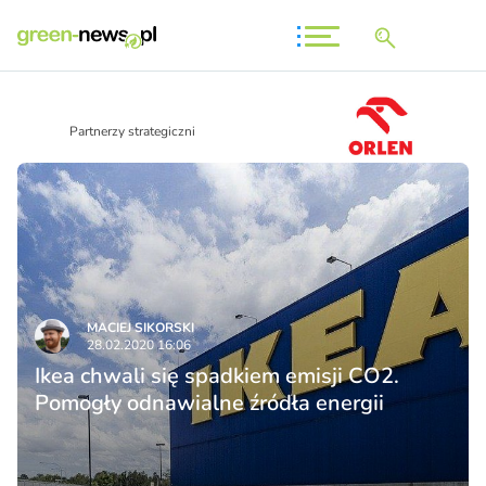
Partnerzy strategiczni
MACIEJ SIKORSKI
28.02.2020 16:06
Ikea chwali się spadkiem emisji CO2.
Pomogły odnawialne źródła energii