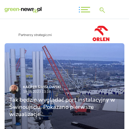
Partnerzy strategiczni
KACPER ŚWISŁO­WSKI
19.05.2023 13:18
Tak będzie wyglądać port instalacyjny w
Świnoujściu. Pokazano pierwsze
wizualizacje