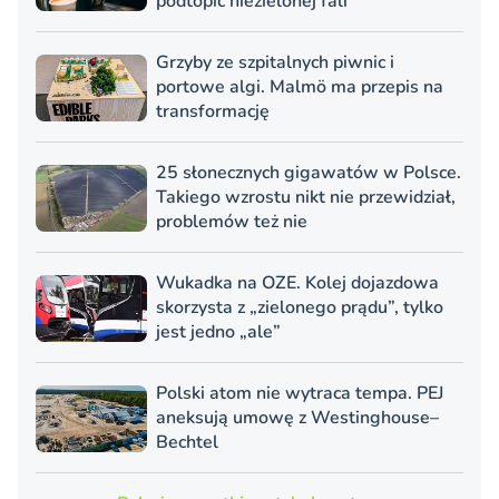
podtopić niezielonej fali
Grzyby ze szpitalnych piwnic i
portowe algi. Malmö ma przepis na
transformację
25 słonecznych gigawatów w Polsce.
Takiego wzrostu nikt nie przewidział,
problemów też nie
Wukadka na OZE. Kolej dojazdowa
skorzysta z „zielonego prądu”, tylko
jest jedno „ale”
Polski atom nie wytraca tempa. PEJ
aneksują umowę z Westinghouse–
Bechtel