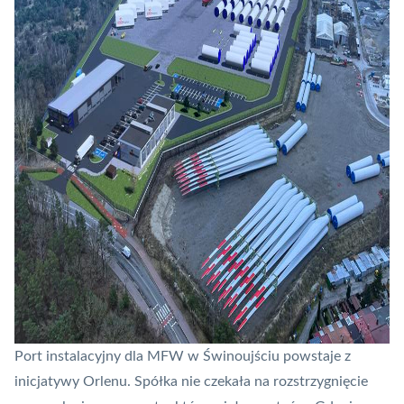
Port instalacyjny dla MFW w Świnoujściu
powstaje z
inicjatywy Orlenu. Spółka nie czekała na rozstrzygnięcie