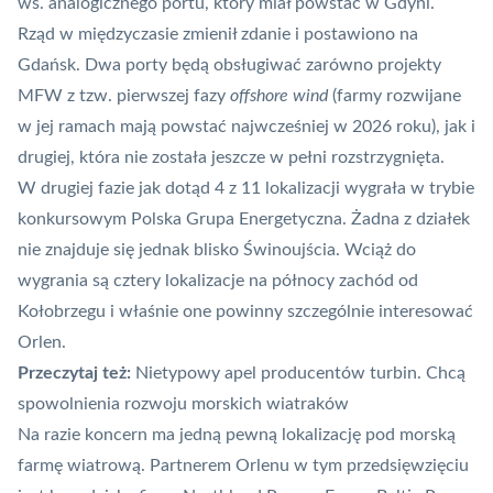
ws. analogicznego portu, który miał powstać w Gdyni.
Rząd w międzyczasie zmienił zdanie i postawiono na
Gdańsk. Dwa porty będą obsługiwać zarówno projekty
MFW z tzw. pierwszej fazy
offshore wind
(farmy rozwijane
w jej ramach mają powstać najwcześniej w 2026 roku), jak i
drugiej, która nie została jeszcze w pełni rozstrzygnięta.
W drugiej fazie jak dotąd 4 z 11
lokalizacji wygrała w trybie
konkursowym Polska Grupa Energetyczna
. Żadna z działek
nie znajduje się jednak blisko Świnoujścia. Wciąż do
wygrania są cztery lokalizacje na północy zachód od
Kołobrzegu i właśnie one powinny szczególnie interesować
Orlen.
Przeczytaj też:
Nietypowy apel producentów turbin. Chcą
spowolnienia rozwoju morskich wiatraków
Na razie koncern ma jedną pewną lokalizację pod morską
farmę wiatrową. Partnerem Orlenu w tym przedsięwzięciu