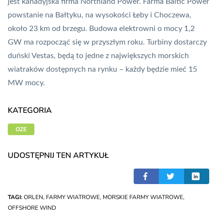
jest kanadyjska firma Northland Power. Farma Baltic Power
powstanie na Bałtyku, na wysokości Łeby i Choczewa,
około 23 km od brzegu. Budowa elektrowni o mocy 1,2
GW ma rozpocząć się w przyszłym roku.
Turbiny dostarczy
duński Vestas
, będą to jedne z największych morskich
wiatraków dostępnych na rynku – każdy będzie mieć 15
MW mocy.
KATEGORIA
OZE
UDOSTĘPNIJ TEN ARTYKUŁ
TAGI:
ORLEN
,
FARMY WIATROWE
,
MORSKIE FARMY WIATROWE
,
OFFSHORE WIND