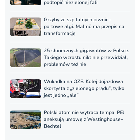
podtopić niezielonej fali
Grzyby ze szpitalnych piwnic i
portowe algi. Malmö ma przepis na
transformację
25 słonecznych gigawatów w Polsce.
Takiego wzrostu nikt nie przewidział,
problemów też nie
Wukadka na OZE. Kolej dojazdowa
skorzysta z „zielonego prądu”, tylko
jest jedno „ale”
Polski atom nie wytraca tempa. PEJ
aneksują umowę z Westinghouse–
Bechtel