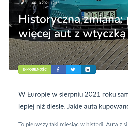
06.10.2021 12:16
Historyczna zmiana:
więcej aut z wtyczką 
E-MOBILNOŚĆ
W Europie w sierpniu 2021 roku sam
lepiej niż diesle. Jakie auta kupowan
To pierwszy taki miesiąc w historii. Auta z