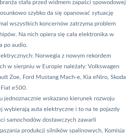
dy branża stała przed widmem zapaści spowodowej
stosunkowo szybko da się opanować sytuację
iemal wszystkich koncernów zatrzyma problem
hipów. Na nich opiera się cała elektronika w
 po audio.
lektrycznych: Norwegia z nowym rekordem
ch w sierpniu w Europie należały: Volkswagen
ault Zoe, Ford Mustang Mach-e, Kia eNiro, Skoda
 Fiat e500.
oku jednoznacznie wskazano kierunek rozwoju
j wybierają auta elektryczne i to na te pojazdy
cenci samochodów dostawczych
zawarli
szania produkcji silników spalinowych, Komisja