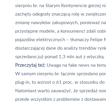
sierpniu br. na Starym Kontynencie gorzej ni
zachęty
odegrały znaczącą rolę w zwiększe
zmianę nawyków zakupowych, ponieważ na ry
przystępne modele, a konsumenci zdali sob
pojazdów elektrycznych
– tłumaczy Felipe 
dostarczającej dane do analizy trendów ry
sprzedano już ponad 1,3 mln aut z wtyczką.
Przeczytaj też:
Uwaga na fake news na tema
W samym sierpniu br. łącznie sprzedano po
plug-in, to wzrost o 61 proc. w stosunku d
Natomiast warto zauważyć, że sprzedaż no
przede wszystkim z problemów z dostawami