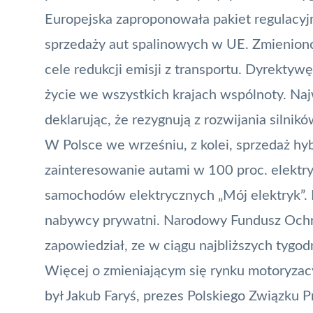
Europejska zaproponowała pakiet regulacy
sprzedaży aut spalinowych w UE. Zmienion
cele redukcji emisji z transportu. Dyrekty
życie we wszystkich krajach wspólnoty. Naj
deklarując, że
rezygnują z rozwijania silnik
W Polsce we wrześniu, z kolei, sprzedaż hy
zainteresowanie autami w 100 proc. elektry
samochodów elektrycznych
„
Mój elektryk
”.
nabywcy prywatni. Narodowy Fundusz Ochr
zapowiedział, ze w ciągu najbliższych tygodni
Więcej o zmieniającym się rynku motoryzac
był Jakub Faryś
, prezes Polskiego Związku 