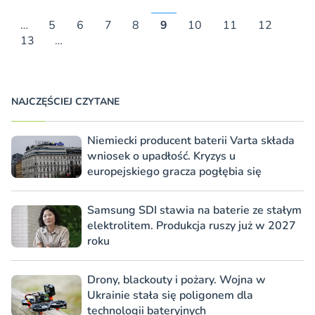
…
5
6
7
8
9
10
11
12
13
…
NAJCZĘŚCIEJ CZYTANE
Niemiecki producent baterii Varta składa
wniosek o upadłość. Kryzys u
europejskiego gracza pogłębia się
Samsung SDI stawia na baterie ze stałym
elektrolitem. Produkcja ruszy już w 2027
roku
Drony, blackouty i pożary. Wojna w
Ukrainie stała się poligonem dla
technologii bateryjnych