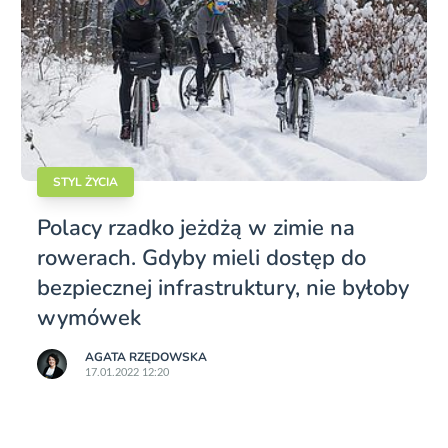
STYL ŻYCIA
Polacy rzadko jeżdżą w zimie na
rowerach. Gdyby mieli dostęp do
bezpiecznej infrastruktury, nie byłoby
wymówek
AGATA RZĘDOWSKA
17.01.2022 12:20