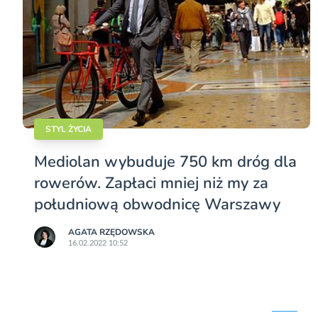
STYL ŻYCIA
Mediolan wybuduje 750 km dróg dla
rowerów. Zapłaci mniej niż my za
południową obwodnicę Warszawy
AGATA RZĘDOWSKA
16.02.2022 10:52