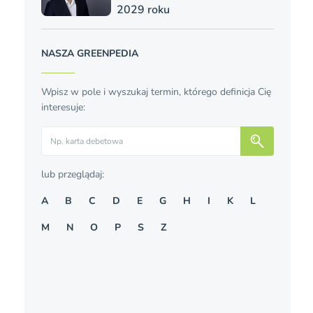
2029 roku
NASZA GREENPEDIA
Wpisz w pole i wyszukaj termin, którego definicja Cię
interesuje:
Szukaj
lub przeglądaj:
A
B
C
D
E
G
H
I
K
L
M
N
O
P
S
Z