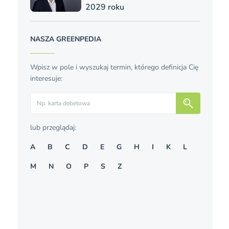
2029 roku
NASZA GREENPEDIA
Wpisz w pole i wyszukaj termin, którego definicja Cię
interesuje:
Szukaj
lub przeglądaj:
A
B
C
D
E
G
H
I
K
L
M
N
O
P
S
Z