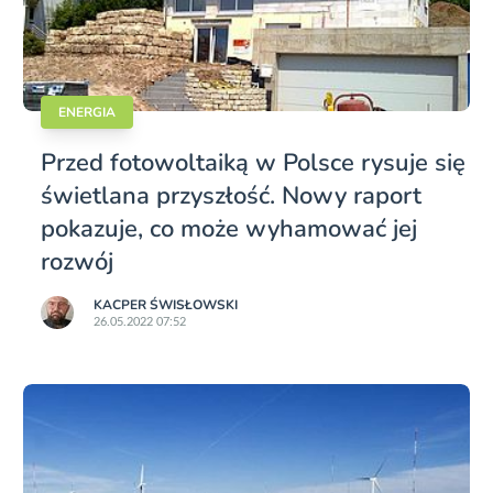
ENERGIA
Przed fotowoltaiką w Polsce rysuje się
świetlana przyszłość. Nowy raport
pokazuje, co może wyhamować jej
rozwój
KACPER ŚWISŁO­WSKI
26.05.2022 07:52