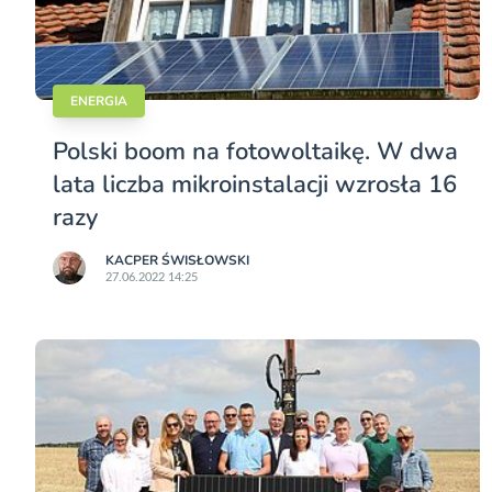
ENERGIA
Polski boom na fotowoltaikę. W dwa
lata liczba mikroinstalacji wzrosła 16
razy
KACPER ŚWISŁO­WSKI
27.06.2022 14:25