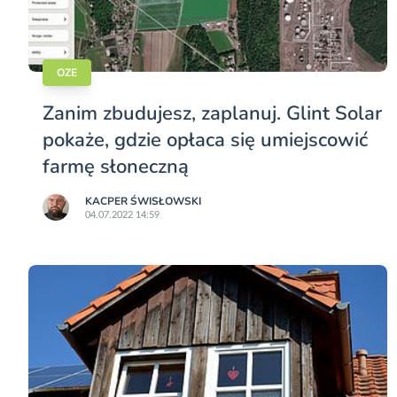
OZE
Zanim zbudujesz, zaplanuj. Glint Solar
pokaże, gdzie opłaca się umiejscowić
farmę słoneczną
KACPER ŚWISŁO­WSKI
04.07.2022 14:59