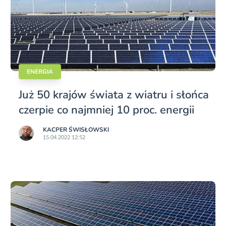
ENERGIA
Już 50 krajów świata z wiatru i słońca
czerpie co najmniej 10 proc. energii
KACPER ŚWISŁO­WSKI
15.04.2022 12:52