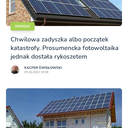
ENERGIA
Chwilowa zadyszka albo początek
katastrofy. Prosumencka fotowoltaika
jednak dostała rykoszetem
KACPER ŚWISŁO­WSKI
09.06.2022 18:08