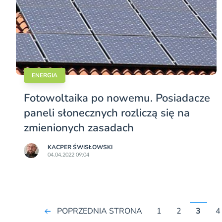
ENERGIA
Fotowoltaika po nowemu. Posiadacze
paneli słonecznych rozliczą się na
zmienionych zasadach
KACPER ŚWISŁO­WSKI
04.04.2022 09:04
POPRZEDNIA STRONA
1
2
3
4