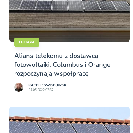
ENERGIA
Alians telekomu z dostawcą
fotowoltaiki. Columbus i Orange
rozpoczynają współpracę
KACPER ŚWISŁO­WSKI
25.05.2022 07:37