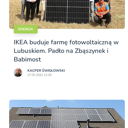
ENERGIA
IKEA buduje farmę fotowoltaiczną w
Lubuskiem. Padło na Zbąszynek i
Babimost
KACPER ŚWISŁO­WSKI
27.05.2022 12:30