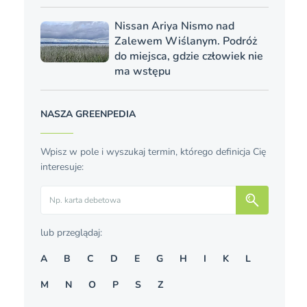
Nissan Ariya Nismo nad
Zalewem Wiślanym. Podróż
do miejsca, gdzie człowiek nie
ma wstępu
NASZA GREENPEDIA
Wpisz w pole i wyszukaj termin, którego definicja Cię
interesuje:
Szukaj
lub przeglądaj:
A
B
C
D
E
G
H
I
K
L
M
N
O
P
S
Z