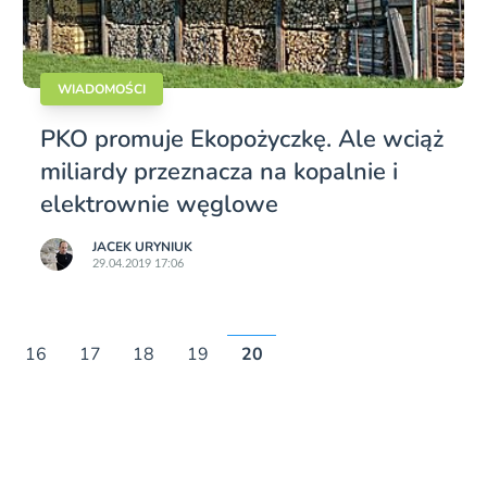
WIADOMOŚCI
PKO promuje Ekopożyczkę. Ale wciąż
miliardy przeznacza na kopalnie i
elektrownie węglowe
JACEK URYNIUK
29.04.2019 17:06
16
17
18
19
20