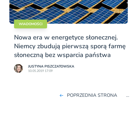
WIADOMOŚCI
Nowa era w energetyce słonecznej.
Niemcy zbudują pierwszą sporą farmę
słoneczną bez wsparcia państwa
JUSTYNA PISZCZATOWSKA
10.05.2019 17:09
POPRZEDNIA STRONA
…