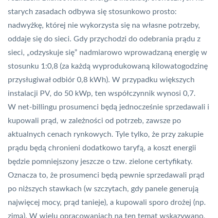
starych zasadach odbywa się stosunkowo prosto:
nadwyżkę, której nie wykorzysta się na własne potrzeby,
oddaje się do sieci. Gdy przychodzi do odebrania prądu z
sieci, „odzyskuje się” nadmiarowo wprowadzaną energię w
stosunku 1:0,8 (za każdą wyprodukowaną kilowatogodzinę
przysługiwał odbiór 0,8 kWh). W przypadku większych
instalacji PV, do 50 kWp, ten współczynnik wynosi 0,7.
W net-billingu prosumenci będą jednocześnie sprzedawali i
kupowali prąd, w zależności od potrzeb, zawsze po
aktualnych cenach rynkowych. Tyle tylko, że przy zakupie
prądu będą chronieni dodatkowo taryfą, a koszt energii
będzie pomniejszony jeszcze o tzw. zielone certyfikaty.
Oznacza to, że prosumenci będą pewnie sprzedawali prąd
po niższych stawkach (w szczytach, gdy panele generują
najwięcej mocy, prąd tanieje), a kupowali sporo drożej (np.
zimą). W wielu opracowaniach na ten temat wskazywano,