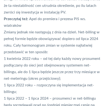
że ta niestabilność cen utrudnia określenie, po ilu latach
zwróci się inwestycja w instalację PV.
Przeczytaj też:
Apel do premiera i prezesa PiS ws.
wiatraków
Zmiany jednak nie następują z dnia na dzień. Net-billing w
pełnej formie będzie obowiązywać dopiero od lipca 2024
roku. Cały harmonogram zmian w systemie najłatwiej
przedstawić w ten sposób:
1 kwietnia 2022 roku – od tej daty każdy nowy prosument
podłączany do sieci jest obejmowany systemem net-
billingu, ale do 1 lipca będzie jeszcze przez trzy miesiące w
net-meteringu (okres przejściowy);
1 lipca 2022 roku – rozpoczyna się implementacja net-
billingu;
1 lipca 2022 – 1 lipca 2024 – prosumenci w net-billingu
będą sprzedawali prąd po średniej miesięcznej cenie na