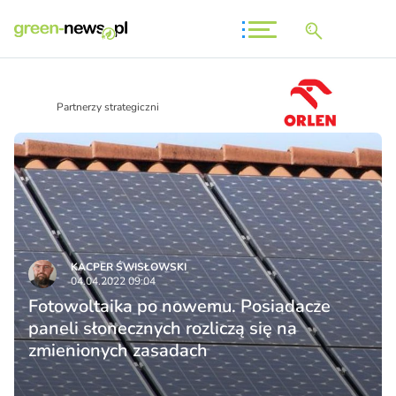
Partnerzy strategiczni
KACPER ŚWISŁO­WSKI
04.04.2022 09:04
Fotowoltaika po nowemu. Posiadacze
paneli słonecznych rozliczą się na
zmienionych zasadach