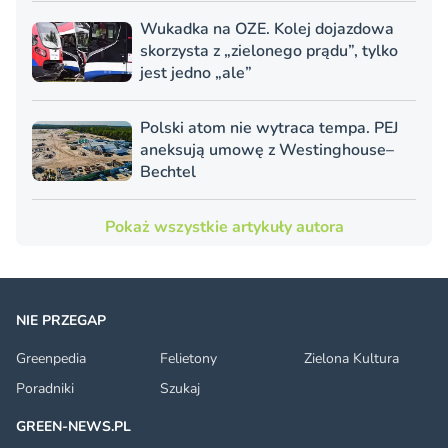
Wukadka na OZE. Kolej dojazdowa
skorzysta z „zielonego prądu”, tylko
jest jedno „ale”
Polski atom nie wytraca tempa. PEJ
aneksują umowę z Westinghouse–
Bechtel
Pokaż wszystkie artykuły autora
NIE PRZEGAP
Greenpedia
Felietony
Zielona Kultura
Poradniki
Szukaj
GREEN-NEWS.PL