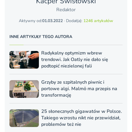
Kacper Świsło­wski
Redaktor
Aktywny od:
01.03.2022
· Dodał(a):
1246 artykułów
INNE ARTYKUŁY TEGO AUTORA
Radykalny optymizm wbrew
trendowi. Jak Oatly nie dało się
podtopić niezielonej fali
Grzyby ze szpitalnych piwnic i
portowe algi. Malmö ma przepis na
transformację
25 słonecznych gigawatów w Polsce.
Takiego wzrostu nikt nie przewidział,
problemów też nie