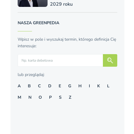
2029 roku
NASZA GREENPEDIA
Wpisz w pole i wyszukaj termin, którego definicja Cię
interesuje:
Szukaj
lub przeglądaj:
A
B
C
D
E
G
H
I
K
L
M
N
O
P
S
Z