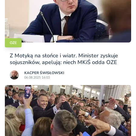
OZE
Z Motyką na słońce i wiatr. Minister zyskuje
sojuszników, apelują: niech MKiŚ odda OZE
KACPER ŚWISŁO­WSKI
06.08.2025 16:03