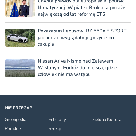
Chwila prawdy dla europejskiej polityki
klimatycznej. W piątek Bruksela pokaże
największą od lat reformę ETS
Pokazałam Lexusowi RZ 550e F SPORT,
jak będzie wyglądało jego życie po
zakupie
Nissan Ariya Nismo nad Zalewem
Wiślanym. Podróż do miejsca, gdzie
człowiek nie ma wstępu
NIE PRZEGAP
Greenpedia
Felietony
Zielona Kultura
Poradniki
Szukaj