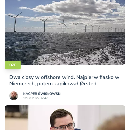
OZE
Dwa ciosy w offshore wind. Najpierw fiasko w
Niemczech, potem zapikował Ørsted
KACPER ŚWISŁO­WSKI
12.08.2025 07:47