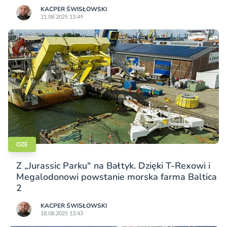
KACPER ŚWISŁO­WSKI
21.08.2025 13:49
OZE
Z „Jurassic Parku" na Bałtyk. Dzięki T-Rexowi i
Megalodonowi powstanie morska farma Baltica
2
KACPER ŚWISŁO­WSKI
18.08.2025 13:43