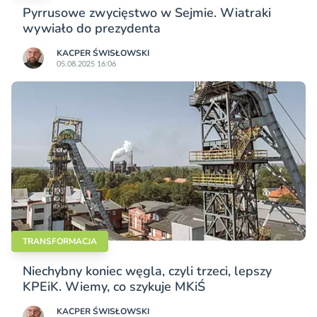
Pyrrusowe zwycięstwo w Sejmie. Wiatraki
wywiało do prezydenta
KACPER ŚWISŁO­WSKI
05.08.2025 16:06
TRANSFORMACJA
Niechybny koniec węgla, czyli trzeci, lepszy
KPEiK. Wiemy, co szykuje MKiŚ
KACPER ŚWISŁO­WSKI