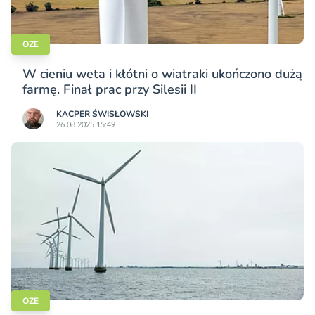
OZE
W cieniu weta i kłótni o wiatraki ukończono dużą
farmę. Finał prac przy Silesii II
KACPER ŚWISŁO­WSKI
26.08.2025 15:49
OZE