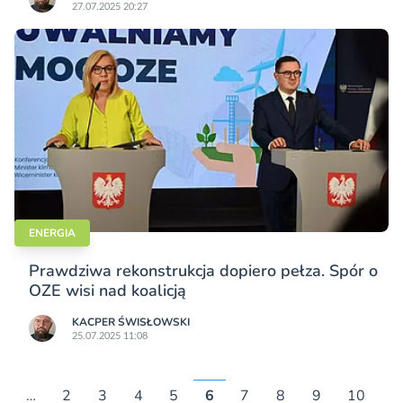
27.07.2025 20:27
ENERGIA
Prawdziwa rekonstrukcja dopiero pełza. Spór o
OZE wisi nad koalicją
KACPER ŚWISŁO­WSKI
25.07.2025 11:08
…
2
3
4
5
6
7
8
9
10