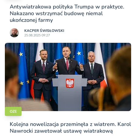
Antywiatrakowa polityka Trumpa w praktyce.
Nakazano wstrzymać budowę niemal
ukończonej farmy
KACPER ŚWISŁO­WSKI
25.08.2025 09:27
OZE
Kolejna nowelizacja przeminęła z wiatrem. Karol
Nawrocki zawetował ustawę wiatrakową