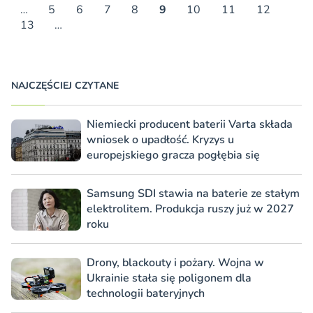
…
5
6
7
8
9
10
11
12
13
…
NAJCZĘŚCIEJ CZYTANE
Niemiecki producent baterii Varta składa
wniosek o upadłość. Kryzys u
europejskiego gracza pogłębia się
Samsung SDI stawia na baterie ze stałym
elektrolitem. Produkcja ruszy już w 2027
roku
Drony, blackouty i pożary. Wojna w
Ukrainie stała się poligonem dla
technologii bateryjnych