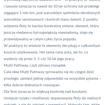
i Lexusie oznacza to nawet do 10 lat ochrony lub przebiegi
sięgające 1 mln km, pod warunkiem spełnienia określonych
warunków serwisowych i kontroli stanu baterii. Z punktu
widzenia floty to bardzo konkretna zmiana: element, który
jeszcze niedawno był największą niewiadomą, staje się
przewidywalny w całym cyklu życia pojazdu.
W praktyce to właśnie te elementy decydują o całkowitym
koszcie użytkowania. Nie sama cena auta, ale to, co
wydarzy się przez 3, 5 czy 10 lat jego pracy.
Multi Pathway, czyli zdrowy rozsądek
Cała idea Multi Pathway sprowadza się do czegoś dość
prostego: zamiast jednej odpowiedzi na wszystkie pytania –
kilka dobrze dobranych rozwiązań.
Dla firm oznacza to większą kontrolę nad kosztami,
mniejsze ryzyko i możliwość dopasowania floty do realnych
potrzeb, a nie do założeń z prezentacji. Hybryda tam, gdzie