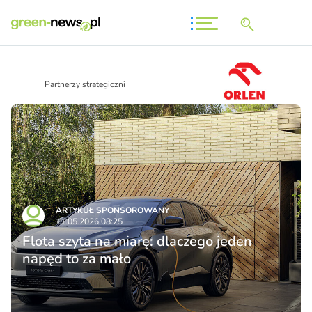
Partnerzy strategiczni
ARTYKUŁ SPONSOROWANY
11.05.2026 08:25
Flota szyta na miarę: dlaczego jeden
napęd to za mało