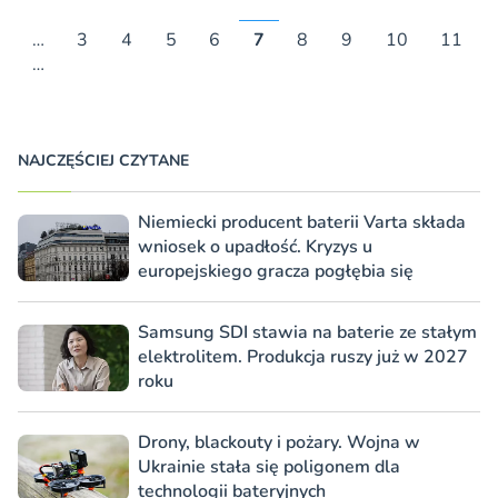
…
3
4
5
6
7
8
9
10
11
…
NAJCZĘŚCIEJ CZYTANE
Niemiecki producent baterii Varta składa
wniosek o upadłość. Kryzys u
europejskiego gracza pogłębia się
Samsung SDI stawia na baterie ze stałym
elektrolitem. Produkcja ruszy już w 2027
roku
Drony, blackouty i pożary. Wojna w
Ukrainie stała się poligonem dla
technologii bateryjnych