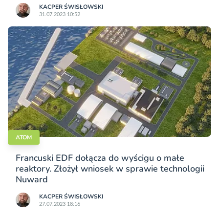
KACPER ŚWISŁO­WSKI
31.07.2023 10:52
ATOM
Francuski EDF dołącza do wyścigu o małe
reaktory. Złożył wniosek w sprawie technologii
Nuward
KACPER ŚWISŁO­WSKI
27.07.2023 18:16