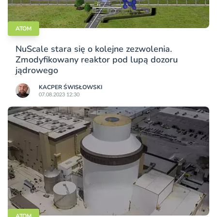
ATOM
NuScale stara się o kolejne zezwolenia.
Zmodyfikowany reaktor pod lupą dozoru
jądrowego
KACPER ŚWISŁO­WSKI
07.08.2023 12:30
ATOM