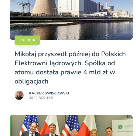
ENERGIA
Mikołaj przyszedł później do Polskich
Elektrowni Jądrowych. Spółka od
atomu dostała prawie 4 mld zł w
obligacjach
KACPER ŚWISŁO­WSKI
30.12.2022 15:51