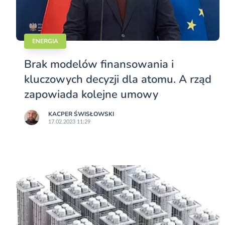
ENERGIA
Brak modelów finansowania i
kluczowych decyzji dla atomu. A rząd
zapowiada kolejne umowy
KACPER ŚWISŁO­WSKI
17.02.2023 11:29