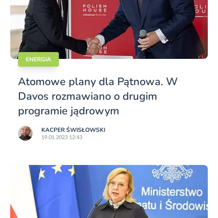
ENERGIA
Atomowe plany dla Pątnowa. W
Davos rozmawiano o drugim
programie jądrowym
KACPER ŚWISŁO­WSKI
19.01.2023 12:43