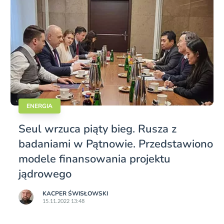
ENERGIA
Seul wrzuca piąty bieg. Rusza z
badaniami w Pątnowie. Przedstawiono
modele finansowania projektu
jądrowego
KACPER ŚWISŁO­WSKI
15.11.2022 13:48