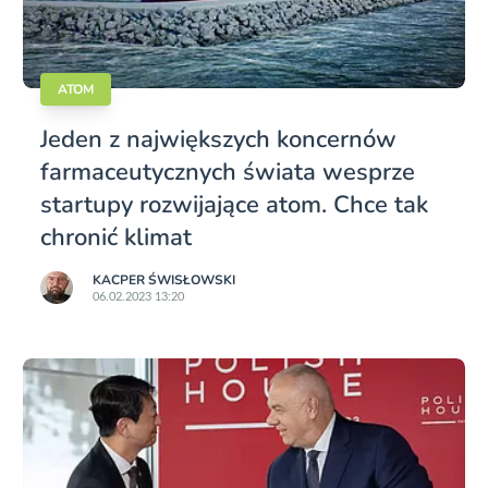
ATOM
Jeden z największych koncernów
farmaceutycznych świata wesprze
startupy rozwijające atom. Chce tak
chronić klimat
KACPER ŚWISŁO­WSKI
06.02.2023 13:20