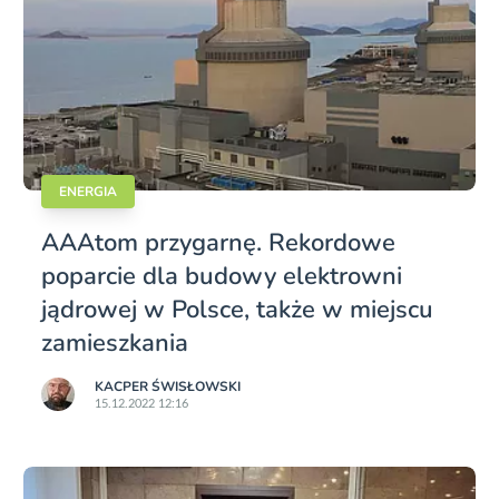
ENERGIA
AAAtom przygarnę. Rekordowe
poparcie dla budowy elektrowni
jądrowej w Polsce, także w miejscu
zamieszkania
KACPER ŚWISŁO­WSKI
15.12.2022 12:16