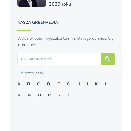
2029 roku
NASZA GREENPEDIA
Wpisz w pole i wyszukaj termin, którego definicja Cię
interesuje:
Szukaj
lub przeglądaj:
A
B
C
D
E
G
H
I
K
L
M
N
O
P
S
Z