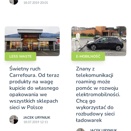
18.07.2019 20:01
LESS WASTE
E-MOBILNOŚĆ
Świetny ruch
Znany z
Carrefoura. Od teraz
telekomunikacji
produkty na wagę
roaming może
kupicie do własnego
pomóc w rozwoju
opakowania we
elektromobilności.
wszystkich sklepach
Chcą go
sieci w Polsce
wykorzystać do
rozbudowy sieci
JACEK URYNIUK
ładowarek
18.07.2019 12:11
JACEK URYNIUK