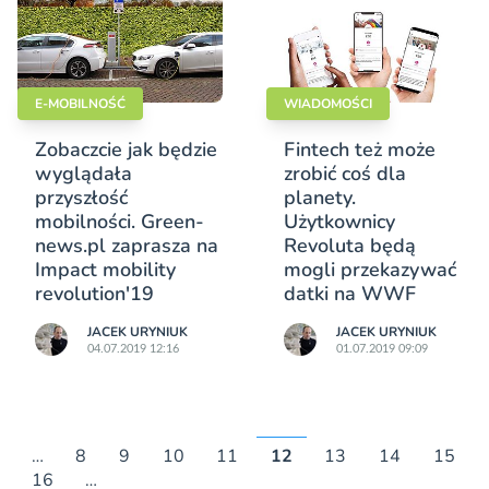
E-MOBILNOŚĆ
WIADOMOŚCI
Zobaczcie jak będzie
Fintech też może
wyglądała
zrobić coś dla
przyszłość
planety.
mobilności. Green-
Użytkownicy
news.pl zaprasza na
Revoluta będą
Impact mobility
mogli przekazywać
revolution'19
datki na WWF
JACEK URYNIUK
JACEK URYNIUK
04.07.2019 12:16
01.07.2019 09:09
…
8
9
10
11
12
13
14
15
16
…