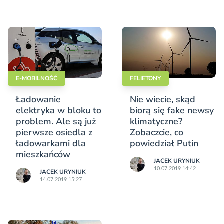
E-MOBILNOŚĆ
FELIETONY
Ładowanie
Nie wiecie, skąd
elektryka w bloku to
biorą się fake newsy
problem. Ale są już
klimatyczne?
pierwsze osiedla z
Zobaczcie, co
ładowarkami dla
powiedział Putin
mieszkańców
JACEK URYNIUK
10.07.2019 14:42
JACEK URYNIUK
14.07.2019 15:27