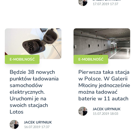
17.07.2019 17:37
E-MOBILNOŚĆ
E-MOBILNOŚĆ
Będzie 38 nowych
Pierwsza taka stacja
punktów ładowania
w Polsce. W Galerii
samochodów
Młociny jednocześnie
elektrycznych.
można ładować
Uruchomi je na
baterie w 11 autach
swoich stacjach
JACEK URYNIUK
Lotos
15.07.2019 18:03
JACEK URYNIUK
16.07.2019 17:37