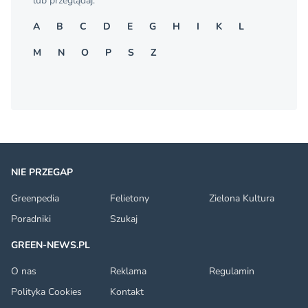
lub przeglądaj:
A
B
C
D
E
G
H
I
K
L
M
N
O
P
S
Z
NIE PRZEGAP
Greenpedia
Felietony
Zielona Kultura
Poradniki
Szukaj
GREEN-NEWS.PL
O nas
Reklama
Regulamin
Polityka Cookies
Kontakt