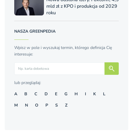
mld zł z KPO i produkcja od 2029
roku
NASZA GREENPEDIA
Wpisz w pole i wyszukaj termin, którego definicja Cię
interesuje:
Szukaj
lub przeglądaj:
A
B
C
D
E
G
H
I
K
L
M
N
O
P
S
Z