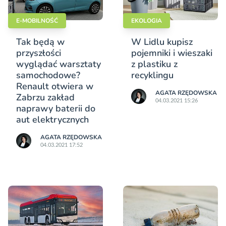
E-MOBILNOŚĆ
EKOLOGIA
Tak będą w
W Lidlu kupisz
przyszłości
pojemniki i wieszaki
wyglądać warsztaty
z plastiku z
samochodowe?
recyklingu
Renault otwiera w
AGATA RZĘDOWSKA
Zabrzu zakład
04.03.2021 15:26
naprawy baterii do
aut elektrycznych
AGATA RZĘDOWSKA
04.03.2021 17:52