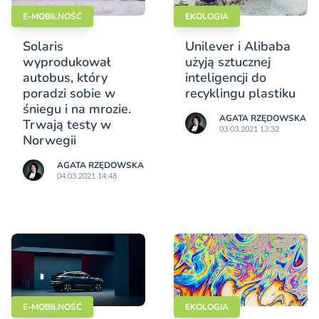
E-MOBILNOŚĆ
EKOLOGIA
Solaris
Unilever i Alibaba
wyprodukował
użyją sztucznej
autobus, który
inteligencji do
poradzi sobie w
recyklingu plastiku
śniegu i na mrozie.
AGATA RZĘDOWSKA
Trwają testy w
03.03.2021 13:32
Norwegii
AGATA RZĘDOWSKA
04.03.2021 14:48
E-MOBILNOŚĆ
EKOLOGIA