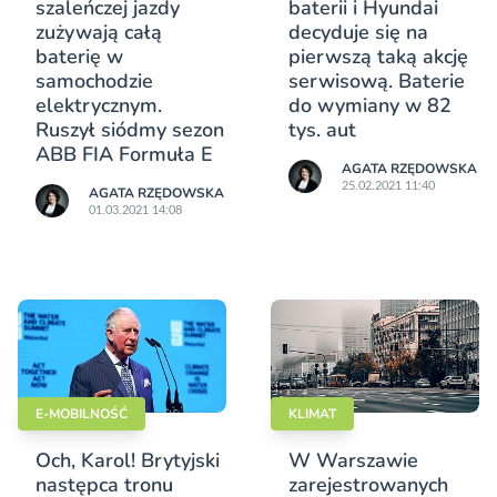
szaleńczej jazdy
baterii i Hyundai
zużywają całą
decyduje się na
baterię w
pierwszą taką akcję
samochodzie
serwisową. Baterie
elektrycznym.
do wymiany w 82
Ruszył siódmy sezon
tys. aut
ABB FIA Formuła E
AGATA RZĘDOWSKA
25.02.2021 11:40
AGATA RZĘDOWSKA
01.03.2021 14:08
E-MOBILNOŚĆ
KLIMAT
Och, Karol! Brytyjski
W Warszawie
następca tronu
zarejestrowanych