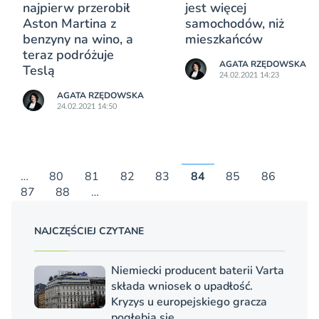
najpierw przerobił
jest więcej
Aston Martina z
samochodów, niż
benzyny na wino, a
mieszkańców
teraz podróżuje
AGATA RZĘDOWSKA
Teslą
24.02.2021 14:23
AGATA RZĘDOWSKA
24.02.2021 14:50
…
80
81
82
83
84
85
86
87
88
…
NAJCZĘŚCIEJ CZYTANE
Niemiecki producent baterii Varta
składa wniosek o upadłość.
Kryzys u europejskiego gracza
pogłębia się