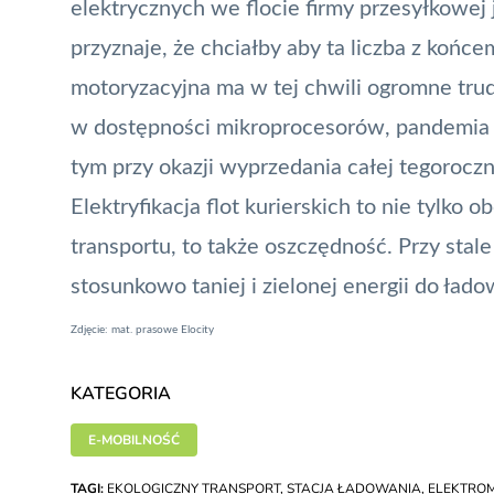
elektrycznych we flocie firmy przesyłkowej
przyznaje, że chciałby aby ta liczba z końc
motoryzacyjna ma w tej chwili ogromne trud
w dostępności mikroprocesorów, pandemia k
tym przy okazji
wyprzedania całej tegorocz
Elektryfikacja flot kurierskich to nie tylko
transportu, to także oszczędność. Przy stal
stosunkowo taniej i zielonej energii do ła
Zdjęcie: mat. prasowe Elocity
KATEGORIA
E-MOBILNOŚĆ
TAGI:
EKOLOGICZNY TRANSPORT
,
STACJA ŁADOWANIA
,
ELEKTRO