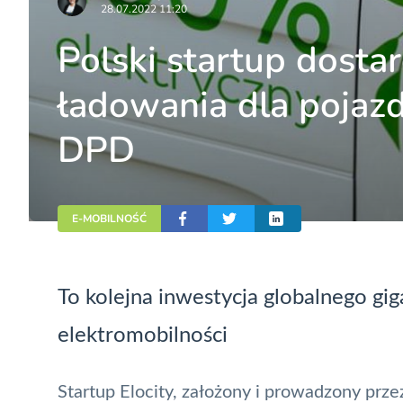
28.07.2022 11:20
Polski startup dost
ładowania dla pojazd
DPD
E-MOBILNOŚĆ
To kolejna inwestycja globalnego gi
elektromobilności
Startup Elocity, założony i prowadzony prz