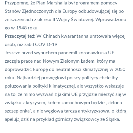
Przypomnę, że Plan Marshalla był programem pomocy
Stanów Zjednoczonych dla Europy odbudowującej się po
zniszczeniach z okresu II Wojny Światowej. Wprowadzono
go w 1948 roku.
Przeczytaj też:
W Chinach kwarantanna uratowała więcej
osób, niż zabił COVID-19
Jeszcze przed wybuchem pandemii koronawirusa UE
zaczęła prace nad
Nowym Zielonym Ładem
, który ma
doprowadzić Europę do neutralności klimatycznej w 2050
roku. Najbardziej prowęglowi polscy politycy chcieliby
poluzowania polityki klimatycznej, ale wszystko wskazuje
na to, że mimo wyzwań z jakimi UE przyjdzie mierzyć się w
związku z kryzysem,
kołem zamachowym będzie „zielona
szczepionka”
, a nie
węglowa tarcza antykryzysowa
, o którą
apelują dziś na przykład górniczy związkowcy ze Śląska.