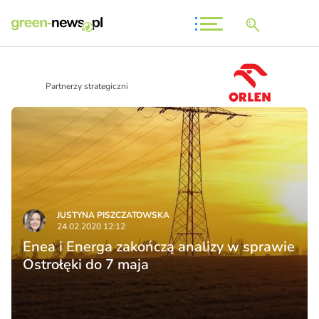
Partnerzy strategiczni
JUSTYNA PISZCZATOWSKA
24.02.2020 12:12
Enea i Energa zakończą analizy w sprawie
Ostrołęki do 7 maja