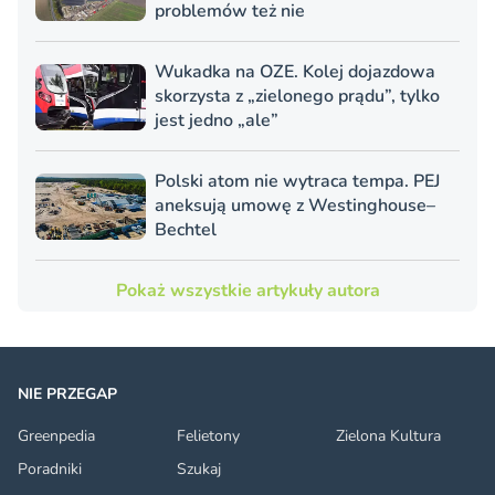
problemów też nie
Wukadka na OZE. Kolej dojazdowa
skorzysta z „zielonego prądu”, tylko
jest jedno „ale”
Polski atom nie wytraca tempa. PEJ
aneksują umowę z Westinghouse–
Bechtel
Pokaż wszystkie artykuły autora
NIE PRZEGAP
Greenpedia
Felietony
Zielona Kultura
Poradniki
Szukaj