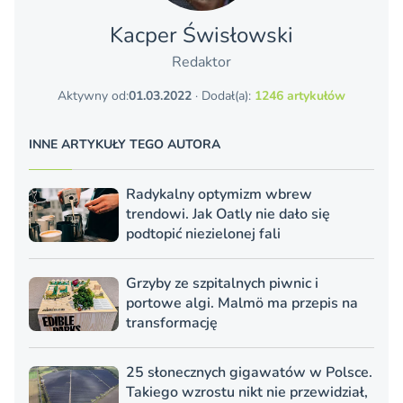
Kacper Świsło­wski
Redaktor
Aktywny od:
01.03.2022
· Dodał(a):
1246 artykułów
INNE ARTYKUŁY TEGO AUTORA
Radykalny optymizm wbrew
trendowi. Jak Oatly nie dało się
podtopić niezielonej fali
Grzyby ze szpitalnych piwnic i
portowe algi. Malmö ma przepis na
transformację
25 słonecznych gigawatów w Polsce.
Takiego wzrostu nikt nie przewidział,