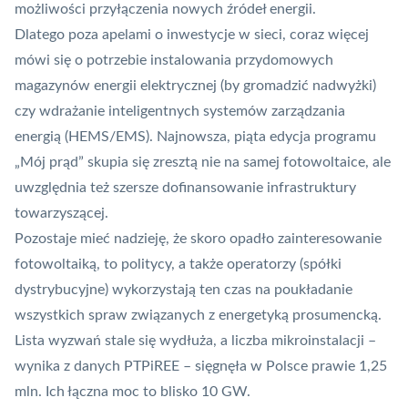
możliwości przyłączenia nowych źródeł energii.
Dlatego poza apelami o inwestycje w sieci, coraz więcej
mówi się o potrzebie instalowania przydomowych
magazynów energii elektrycznej (by gromadzić nadwyżki)
czy wdrażanie inteligentnych systemów zarządzania
energią (HEMS/EMS).
Najnowsza, piąta edycja programu
„Mój prąd”
skupia się zresztą nie na samej fotowoltaice, ale
uwzględnia też szersze dofinansowanie infrastruktury
towarzyszącej.
Pozostaje mieć nadzieję, że skoro opadło zainteresowanie
fotowoltaiką, to politycy, a także operatorzy (spółki
dystrybucyjne) wykorzystają ten czas na poukładanie
wszystkich spraw związanych z energetyką prosumencką.
Lista wyzwań stale się wydłuża, a liczba mikroinstalacji –
wynika z danych PTPiREE – sięgnęła w Polsce prawie 1,25
mln. Ich łączna moc to blisko 10 GW.