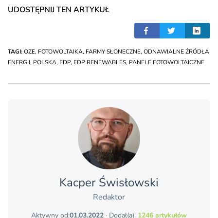
UDOSTĘPNIJ TEN ARTYKUŁ
TAGI:
OZE
,
FOTOWOLTAIKA
,
FARMY SŁONECZNE
,
ODNAWIALNE ŹRÓDŁA
ENERGII
,
POLSKA
,
EDP
,
EDP RENEWABLES
,
PANELE FOTOWOLTAICZNE
Kacper Świsło­wski
Redaktor
Aktywny od:
01.03.2022
· Dodał(a):
1246 artykułów