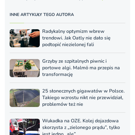
INNE ARTYKUŁY TEGO AUTORA
Radykalny optymizm wbrew
trendowi. Jak Oatly nie dało się
podtopić niezielonej fali
Grzyby ze szpitalnych piwnic i
portowe algi. Malmö ma przepis na
transformację
25 słonecznych gigawatów w Polsce.
Takiego wzrostu nikt nie przewidział,
problemów też nie
Wukadka na OZE. Kolej dojazdowa
skorzysta z „zielonego prądu”, tylko
jest jedno „ale”