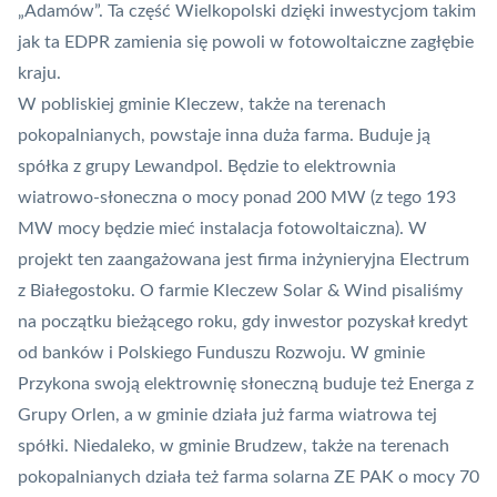
„Adamów”. Ta część Wielkopolski dzięki inwestycjom takim
jak ta EDPR zamienia się powoli w fotowoltaiczne zagłębie
kraju.
W pobliskiej gminie Kleczew, także na terenach
pokopalnianych, powstaje inna duża farma. Buduje ją
spółka z grupy Lewandpol. Będzie to elektrownia
wiatrowo-słoneczna o mocy ponad 200 MW (z tego 193
MW mocy będzie mieć instalacja fotowoltaiczna). W
projekt ten zaangażowana jest firma inżynieryjna Electrum
z Białegostoku. O farmie Kleczew Solar & Wind
pisaliśmy
na początku bieżącego roku
, gdy inwestor pozyskał kredyt
od banków i Polskiego Funduszu Rozwoju. W gminie
Przykona swoją elektrownię słoneczną
buduje też Energa z
Grupy Orlen
, a w gminie działa już farma wiatrowa tej
spółki. Niedaleko, w gminie Brudzew, także na terenach
pokopalnianych działa też farma solarna ZE PAK o mocy 70