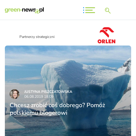
Partnerzy strategiczni
JUSTYNA PISZCZATOWSKA
06.08.2019 18:09
Chcesz zrobić coś dobrego? Pomóż
polskiemu blogerowi